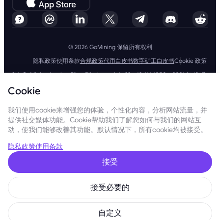
© 2026 GoMining 保留所有权利
隐私政策
使用条款
合规政策
代币白皮书
数字矿工白皮书
Cookie 政策
SIA GoMining Latvia，Rīga, Elizabetes iela 22 - 42, LV-1050，2021 年 10 月
8 日注册，注册号：40203351911
Cookie
GoMining (BVI) Limited, Trinity Chambers, PO Box 4301, Road Town,
Tortola, British Virgin Islands, BVI 公司编号：2110978
BMINE BVI LIMITED, Trinity Chambers, Road Town, Tortola, British Virgin
我们使用cookie来增强您的体验，个性化内容，分析网站流量，并
Islands VG 1110
提供社交媒体功能。Cookie帮助我们了解您如何与我们的网站互
GoMining（英属维尔京群岛）有限公司、SIA GoMining Latvia和 BMINE
动，使我们能够改善其功能。默认情况下，所有cookie均被接受。
BVI 有限公司完全遵守所有适用法律法规，并坚定致力于打击洗钱、恐怖主
义融资和扩散融资。我们坚持最高标准，确保严格遵守所有相关的反洗钱和
恐怖主义融资义务以及反扩散融资措施，以维护我们运营和服务的完整性和
隐私政策
使用条款
安全性。
GoMining (Cyprus) Limited, a company, incorporated, organized and
接受
existing under the laws of Cyprus with registration number HE 450955,
having its registered address at 28 Oktovriou, 339, TRILOGY EAST
TOWER, 3rd floor, Flat/Office 305, 3106, Limassol, Cyprus.
接受必要的
本网站所呈现的内容并非投资要约或建议。此处呈现的数据可能包含近似数
字，不应作为投资决策的依据。在这方面，在使用我们的服务之前，建议您
独立评估与我们的产品和服务相关的风险。通过访问和使用本网站和我们的
自定义
服务，您同意遵守我们的使用条款和隐私政策。如果您有任何疑问，请随时