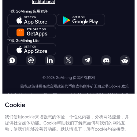
Institutional
下载 GoMining 应用程序
下载 GoMining Lite
© 2026 GoMining 保留所有权利
隐私政策
使用条款
合规政策
代币白皮书
数字矿工白皮书
Cookie 政策
SIA GoMining Latvia，Rīga, Elizabetes iela 22 - 42, LV-1050，2021 年 10 月
8 日注册，注册号：40203351911
Cookie
GoMining (BVI) Limited, Trinity Chambers, PO Box 4301, Road Town,
Tortola, British Virgin Islands, BVI 公司编号：2110978
BMINE BVI LIMITED, Trinity Chambers, Road Town, Tortola, British Virgin
我们使用cookie来增强您的体验，个性化内容，分析网站流量，并
Islands VG 1110
提供社交媒体功能。Cookie帮助我们了解您如何与我们的网站互
GoMining（英属维尔京群岛）有限公司、SIA GoMining Latvia和 BMINE
动，使我们能够改善其功能。默认情况下，所有cookie均被接受。
BVI 有限公司完全遵守所有适用法律法规，并坚定致力于打击洗钱、恐怖主
义融资和扩散融资。我们坚持最高标准，确保严格遵守所有相关的反洗钱和