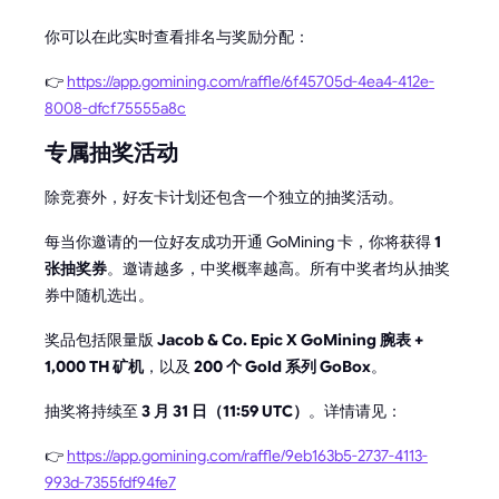
你可以在此实时查看排名与奖励分配：
👉
https://app.gomining.com/raffle/6f45705d-4ea4-412e-
8008-dfcf75555a8c
专属抽奖活动
除竞赛外，好友卡计划还包含一个独立的抽奖活动。
每当你邀请的一位好友成功开通 GoMining 卡，你将获得
1
张抽奖券
。邀请越多，中奖概率越高。所有中奖者均从抽奖
券中随机选出。
奖品包括限量版
Jacob & Co. Epic X GoMining 腕表 +
1,000 TH 矿机
，以及
200 个 Gold 系列 GoBox
。
抽奖将持续至
3 月 31 日（11:59 UTC）
。详情请见：
👉
https://app.gomining.com/raffle/9eb163b5-2737-4113-
993d-7355fdf94fe7