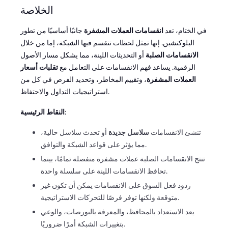
الخلاصة
في الختام، تعد
انقسامات العملات المشفرة
جانبًا أساسيًا من تطور
البلوكتشين. إنها تمثل لحظات تنقسم فيها الشبكة، إما من خلال
الانقسامات الصلبة
أو التحديثات اللينة، مما يشكل مسار الأصول
الرقمية. يساعد فهم الانقسامات على التعامل مع
تقلبات أسعار
العملات المشفرة
، وتقييم المخاطر، وتحديد الفرص في كل من
استراتيجيات التداول والاحتفاظ.
:
النقاط الرئيسية
تنشئ الانقسامات
سلاسل جديدة
أو تحدث سلاسل حالية،
مما يؤثر على قواعد الشبكة والتوافق.
تنتج الانقسامات الصلبة عملات مشفرة منفصلة تمامًا، بينما
تحافظ الانقسامات اللينة على سلسلة واحدة.
ردود فعل السوق على الانقسامات يمكن أن تكون غير
متوقعة ولكنها توفر فرصًا للتحركات الاستراتيجية.
يعد الاستعداد بالمحافظ، والمعرفة بالبورصات، والوعي
بتغييرات الشبكة أمرًا ضروريًا.