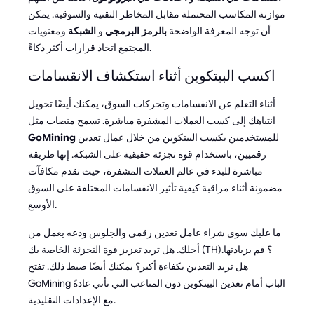
موازنة المكاسب المحتملة مقابل المخاطر التقنية والسوقية. يمكن
أن توجه المعرفة الواضحة
بالرمز البرمجي
و
الشبكة
ومعنويات
المجتمع اتخاذ قرارات أكثر ذكاءً.
اكسب البيتكوين أثناء استكشاف الانقسامات
أثناء التعلم عن الانقسامات وتحركات السوق، يمكنك أيضًا تحويل
انتباهك إلى كسب العملات المشفرة مباشرة. تسمح منصات مثل
للمستخدمين بكسب البيتكوين من خلال عمال تعدين
GoMining
رقميين، باستخدام قوة تجزئة حقيقية على الشبكة. إنها طريقة
مباشرة للبدء في عالم العملات المشفرة، حيث تقدم مكافآت
مضمونة أثناء مراقبة كيفية تأثير الانقسامات المختلفة على السوق
الأوسع.
ما عليك سوى شراء عامل تعدين رقمي والجلوس ودعه يعمل من
أجلك. هل تريد تعزيز قوة التجزئة الخاصة بك (TH)؟ قم بزيادتها.
هل تريد التعدين بكفاءة أكبر؟ يمكنك أيضًا ضبط ذلك. تفتح
GoMining الباب أمام تعدين البيتكوين دون المتاعب التي تأتي عادةً
مع الإعدادات التقليدية.