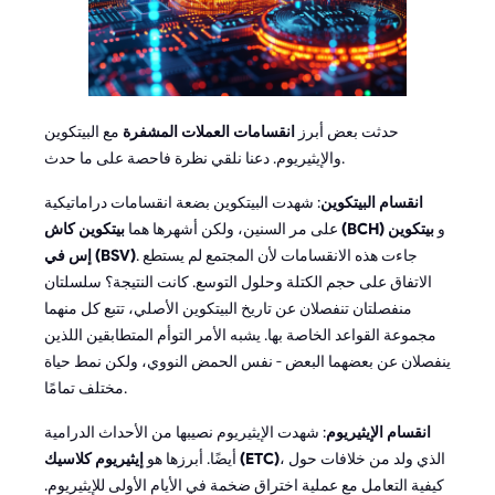
حدثت بعض أبرز
انقسامات العملات المشفرة
مع البيتكوين
والإيثيريوم. دعنا نلقي نظرة فاحصة على ما حدث.
انقسام البيتكوين
: شهدت البيتكوين بضعة انقسامات دراماتيكية
و
بيتكوين
بيتكوين كاش (BCH)
على مر السنين، ولكن أشهرها هما
. جاءت هذه الانقسامات لأن المجتمع لم يستطع
إس في (BSV)
الاتفاق على حجم الكتلة وحلول التوسع. كانت النتيجة؟ سلسلتان
منفصلتان تنفصلان عن تاريخ البيتكوين الأصلي، تتبع كل منهما
مجموعة القواعد الخاصة بها. يشبه الأمر التوأم المتطابقين اللذين
ينفصلان عن بعضهما البعض - نفس الحمض النووي، ولكن نمط حياة
مختلف تمامًا.
انقسام الإيثيريوم
: شهدت الإيثيريوم نصيبها من الأحداث الدرامية
، الذي ولد من خلافات حول
إيثيريوم كلاسيك (ETC)
أيضًا. أبرزها هو
كيفية التعامل مع عملية اختراق ضخمة في الأيام الأولى للإيثيريوم.