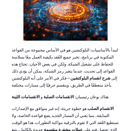
لنبدأ بالأساسيات: البلوكتشين هو في الأساس مجموعة من القواعد
المكتوبة في برنامج، تخبر جميع العُقد بكيفية العمل معًا بسلاسة
للحفاظ على تشغيل الشبكة. ولكن في بعض الأحيان، تحتاج هذه
القواعد إلى تحديث. عندما يتغير رمز الشبكة، يمكن أن يؤدي ذلك
إلى
شرح انقسام البلوكتشين
—فكر في الأمر على أنه البلوكتشين
يأخذ منعطفًا في الطريق، وينقسم حرفيًا إلى مسارات مختلفة.
.
هناك نوعان رئيسيان:
الانقسامات الصلبة
و
الانقسامات اللينة
الانقسام الصلب
هو خطوة جريئة. إنه غير متوافق مع الإصدارات
السابقة، مما يعني أن المسار الجديد يضع قواعده الخاصة، ولا
تستطيع العُقد التي لا تقوم بالترقية مواكبة التطورات. هذا هو الوقت
الذي تحصل فيه على
عملات مشفرة منقسمة
جديدة بالكامل، يتبع