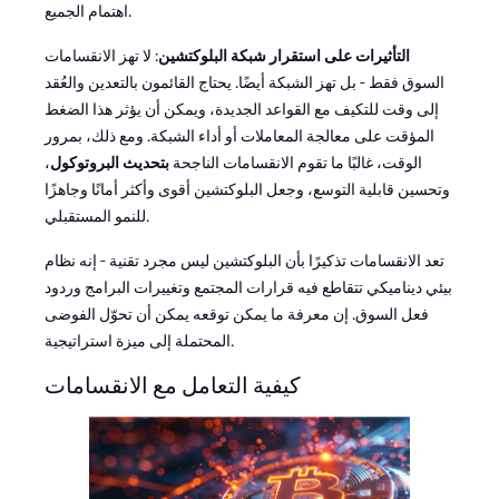
اهتمام الجميع.
التأثيرات على استقرار شبكة البلوكتشين
: لا تهز الانقسامات
السوق فقط - بل تهز الشبكة أيضًا. يحتاج القائمون بالتعدين والعُقد
إلى وقت للتكيف مع القواعد الجديدة، ويمكن أن يؤثر هذا الضغط
المؤقت على معالجة المعاملات أو أداء الشبكة. ومع ذلك، بمرور
الوقت، غالبًا ما تقوم الانقسامات الناجحة
بتحديث البروتوكول
،
وتحسين قابلية التوسع، وجعل البلوكتشين أقوى وأكثر أمانًا وجاهزًا
للنمو المستقبلي.
تعد الانقسامات تذكيرًا بأن البلوكتشين ليس مجرد تقنية - إنه نظام
بيئي ديناميكي تتقاطع فيه قرارات المجتمع وتغييرات البرامج وردود
فعل السوق. إن معرفة ما يمكن توقعه يمكن أن تحوّل الفوضى
المحتملة إلى ميزة استراتيجية.
كيفية التعامل مع الانقسامات