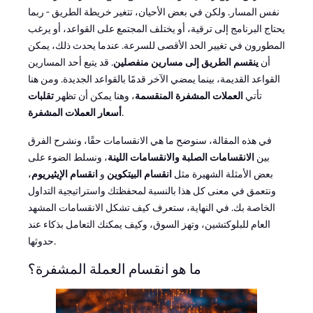
نفس المسار. ولكن في بعض الأحيان، تتغير خريطة الطريق - ربما
يحتاج البرنامج إلى ترقية، أو يختلف المجتمع على القواعد، أو يرغب
المطورون في تغيير الحد الأقصى للسرعة. عندما يحدث ذلك، يمكن
أن
ينقسم الطريق إلى مسارين منفصلين
. قد يتبع أحد المسارين
القواعد القديمة، بينما يمضي الآخر قدمًا بالقواعد الجديدة. ومن هنا
تأتي
العملات المشفرة المنقسمة
، وهنا يمكن أن تظهر
تقلبات
.
أسعار العملات المشفرة
في هذه المقالة، سنوضح ما هي الانقسامات حقًا، ونشرح الفرق
بين
الانقسامات الصلبة والانقسامات اللينة
، ونسلط الضوء على
بعض الأمثلة الشهيرة مثل
انقسام البيتكوين
و
انقسام الإيثيريوم
،
ونتعمق في معنى كل هذا بالنسبة لمحفظتك واستراتيجية التداول
الخاصة بك. في النهاية، ستعرف كيف تشكل الانقسامات المشهد
العام للبلوكتشين، وتهز السوق، وكيف يمكنك التعامل بذكاء عند
حدوثها.
ما هو انقسام العملة المشفرة؟