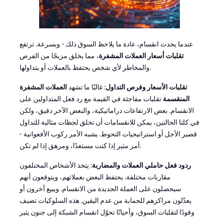
عندما يحدث انقسام، عادة ما يلاحظ السوق ذلك - وبسرعة. ترتفع
تقلبات أسعار العملات المشفرة
، مما يخلق مزيجًا من الفرص
والمخاطر لأي شخص يحتفظ بالعملات أو يتداولها.
تقلبات الأسعار وفرص التداول
: غالبًا ما تشهد
العملات المشفرة
المنقسمة
تقلبات مفاجئة في القيمة مع رد فعل المتداولين على
الانقسام. بعض الارتفاعات دراماتيكية، والبعض الآخر دقيق، ولكن
في كلتا الحالتين، يمكن للانقسامات أن تخلق لحظات مثالية للتداول
قصير الأجل أو استراتيجيات التحوط. يشبه الأمر ركوب الأفعوانية -
أمر مثير إذا كنت مستعدًا، ومرهق إذا لم تكن.
ردود فعل حاملي العملات والمضاربة
: يتخذ الأشخاص المختلفون
مقاربات مختلفة. يحتفظ البعض بعملاتهم، ويتوقعون أنهم
سيحصلون على العملة الجديدة من الانقسام. ويبيع آخرون أو
يعدّلون مراكزهم للحماية من عدم اليقين. هذه السلوكيات تضيف
وقودًا لتقلبات السوق، وأحيانًا تحوّل انقسام الشبكة إلى جنون يثير