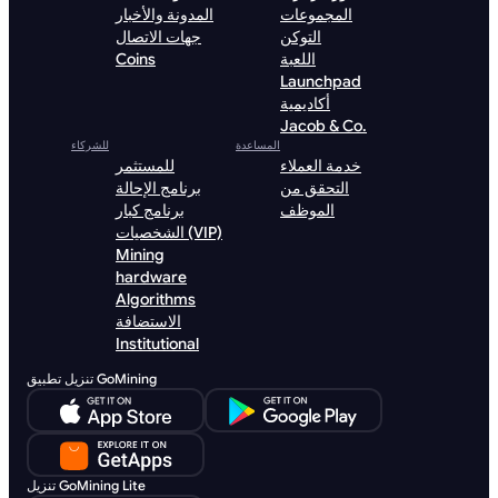
المجموعات
المدونة والأخبار
التوكن
جهات الاتصال
اللعبة
Coins
Launchpad
أكاديمية
Jacob & Co.
المساعدة
للشركاء
خدمة العملاء
للمستثمر
التحقق من
برنامج الإحالة
الموظف
برنامج كبار
الشخصيات (VIP)
Mining
hardware
Algorithms
الاستضافة
Institutional
تنزيل تطبيق GoMining
تنزيل GoMining Lite