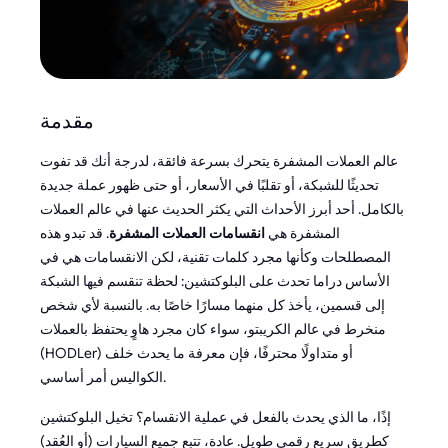
مقدمة
عالم العملات المشفرة يتحرك بسرعة فائقة، لدرجة أنك قد تفوت
تحديثًا للشبكة، أو تقلبًا في الأسعار، أو حتى ظهور عملة جديدة
بالكامل. أحد أبرز الأحداث التي يكثر الحديث عنها في عالم العملات
المشفرة هي
انقسامات العملات المشفرة
. قد تبدو هذه
المصطلحات وكأنها مجرد كلمات تقنية، لكن الانقسامات هي في
الأساس دراما تحدث على البلوكتشين: لحظة تنقسم فيها الشبكة
إلى قسمين، يأخذ كل منهما مسارًا خاصًا به. بالنسبة لأي شخص
منخرط في عالم الكريبتو، سواء كان مجرد هاوٍ يحتفظ بالعملات
(HODLer) أو متداولًا محترفًا، فإن معرفة ما يحدث خلف
الكواليس أمر أساسي.
إذًا، ما الذي يحدث بالفعل في عملية الانقسام؟ تخيل البلوكتشين
كطريق سريع رقمي طويل. عادة، تتبع جميع السيارات (أو العُقد)