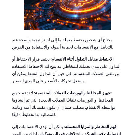
يحتاج أي شخص يحتفظ بعملة ما إلى استراتيجية واضحة عند
التعامل مع الانقسامات لحماية أصوله والاستفادة من الفرص.
الاحتفاظ مقابل التداول أثناء الانقسام
: يعتمد قرار الاحتفاظ أو
التداول على مدى تحملك للمخاطر. قد يتيح لك الاحتفاظ الاستفادة
من تلقي العملات المنقسمة، في حين أن التداول النشط يمكن أن
يستغل تحركات الأسعار على المدى القصير.
تجهيز المحافظ والبورصات للعملات المنقسمة
: لا تدعم جميع
المحافظ أو البورصات تلقائيًا العملات الجديدة التي تم إنشاؤها
بواسطة الانقسام. يتطلب ضمان أن تكون مقتنياتك آمنة وقابلة
للمطالبة بها تخطيطًا دقيقًا.
فهم المخاطر والمزايا المحتملة
: يمكن أن تؤدي الانقسامات إلى
انقسامات في الشبكة
و
اختلافات في البروتوكول
، لذلك من المهم