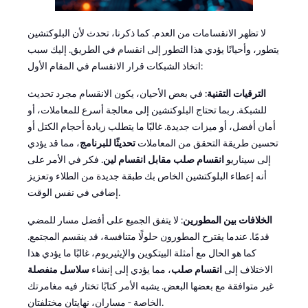
لا تظهر الانقسامات من العدم. كما ذكرنا، تحدث لأن البلوكتشين
يتطور، وأحيانًا يؤدي هذا التطور إلى انقسام في الطريق. إليك سبب
اتخاذ الشبكات قرار الانقسام في المقام الأول:
الترقيات التقنية
: في بعض الأحيان، يكون الانقسام مجرد تحديث
للشبكة. ربما تحتاج البلوكتشين إلى معالجة أسرع للمعاملات، أو
أمان أفضل، أو ميزات جديدة. غالبًا ما يتطلب زيادة أحجام الكتل أو
تحسين طريقة التحقق من المعاملات
تحديثًا للبرنامج
، مما قد يؤدي
إلى سيناريو
انقسام صلب مقابل انقسام لين
. فكر في الأمر على
أنه إعطاء البلوكتشين الخاص بك طبقة جديدة من الطلاء وتعزيز
إضافي في نفس الوقت.
الخلافات بين المطورين
: لا يتفق الجميع على أفضل مسار للمضي
قدمًا. عندما يقترح المطورون حلولًا متنافسة، قد ينقسم المجتمع.
كما هو الحال مع أمثلة البيتكوين والإيثيريوم، غالبًا ما يؤدي هذا
الاختلاف إلى
انقسام صلب
، مما يؤدي إلى إنشاء
سلاسل منفصلة
غير متوافقة مع بعضها البعض. يشبه الأمر كتابًا تختار فيه مغامرتك
الخاصة - مساران، نهايتان مختلفتان.