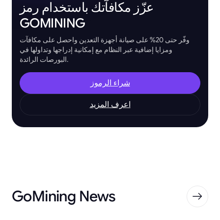
عزّز مكافآتك باستخدام رمز
GOMINING
وفّر حتى 20% على صيانة أجهزة التعدين واحصل على مكافآت
ومزايا إضافية عبر النظام مع إمكانية إدراجها وتداولها في
البورصات الرائدة.
شراء الرموز
اعرف المزيد
GoMining News