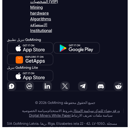
الشخصيات (VIP)
Mining
hardware
Algorithms
الاستضافة
Institutional
تنزيل تطبيق GoMining
تنزيل GoMining Lite
© 2026 GoMining جميع الحقوق محفوظة
ورقة بيضاء للتوكن
سياسة الامتثال
شروط الاستخدام
سياسة الخصوصية
سياسة ملفات تعريف الارتباط
Digital Miners White Paper
SIA GoMining Latvia، ريغا، Rīga, Elizabetes iela 22 - 42، LV-1050، مسجلة
بتاريخ 08.10.2021، رقم التسجيل: 40203351911