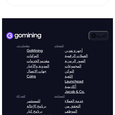
العربية
المنتجات
معلومات عن
أجهزة تعدين
GoMining
العملات الرقمية
التوكنات
الصور الرمزية
مقدمو الخدمات
المجموعات
المدونة والأخبار
التوكن
جهات الاتصال
اللعبة
Coins
Launchpad
أكاديمية
Jacob & Co.
المساعدة
للشركاء
خدمة العملاء
للمستثمر
التحقق من
برنامج الإحالة
الموظف
برنامج كبار