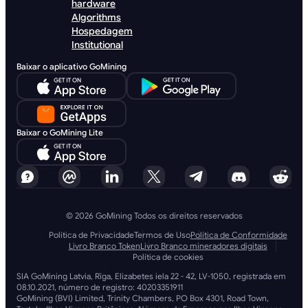
hardware
Algorithms
Hospedagem
Institutional
Baixar o aplicativo GoMining
Baixar o GoMining Lite
© 2026 GoMining Todos os direitos reservados
Política de Privacidade
Termos de Uso
Política de Conformidade
Livro Branco Token
Livro Branco mineradores digitais
Política de cookies
SIA GoMining Latvia, Rīga, Elizabetes iela 22 - 42, LV-1050, registrada em
08.10.2021, número de registro: 40203351911
GoMining (BVI) Limited, Trinity Chambers, PO Box 4301, Road Town,