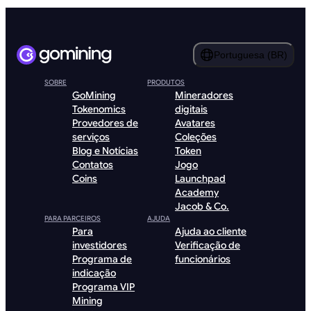
Portuguesa (BR)
SOBRE
PRODUTOS
GoMining
Mineradores
Tokenomics
digitais
Provedores de
Avatares
serviços
Coleções
Blog e Notícias
Token
Contatos
Jogo
Coins
Launchpad
Academy
Jacob & Co.
PARA PARCEIROS
AJUDA
Para
Ajuda ao cliente
investidores
Verificação de
Programa de
funcionários
indicação
Programa VIP
Mining