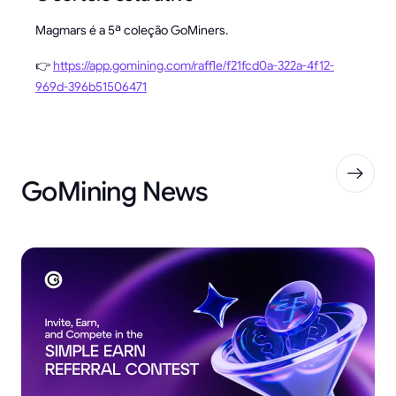
Magmars é a 5ª coleção GoMiners.
👉
https://app.gomining.com/raffle/f21fcd0a-322a-4f12-
969d-396b51506471
GoMining News