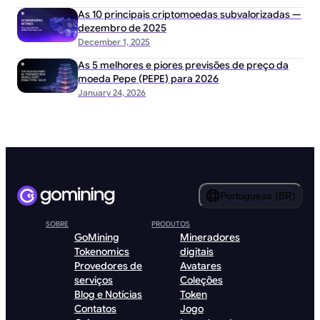
As 10 principais criptomoedas subvalorizadas —
dezembro de 2025
December 1, 2025
As 5 melhores e piores previsões de preço da
moeda Pepe (PEPE) para 2026
January 24, 2026
Portuguesa (BR)
SOBRE
PRODUTOS
GoMining
Mineradores
Tokenomics
digitais
Provedores de
Avatares
serviços
Coleções
Blog e Notícias
Token
Contatos
Jogo