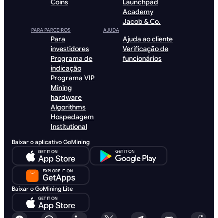
Coins
Launchpad
Academy
Jacob & Co.
PARA PARCEIROS
AJUDA
Para
Ajuda ao cliente
investidores
Verificação de
Programa de
funcionários
indicação
Programa VIP
Mining
hardware
Algorithms
Hospedagem
Institutional
Baixar o aplicativo GoMining
Baixar o GoMining Lite