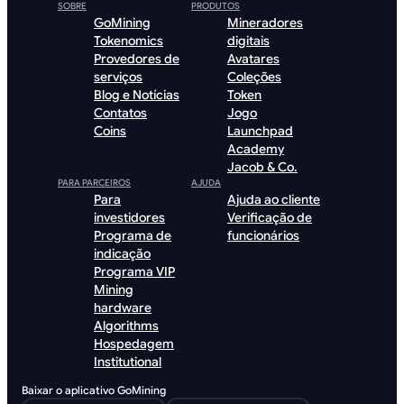
SOBRE
PRODUTOS
GoMining
Mineradores
Tokenomics
digitais
Provedores de
Avatares
serviços
Coleções
Blog e Notícias
Token
Contatos
Jogo
Coins
Launchpad
Academy
Jacob & Co.
PARA PARCEIROS
AJUDA
Para
Ajuda ao cliente
investidores
Verificação de
Programa de
funcionários
indicação
Programa VIP
Mining
hardware
Algorithms
Hospedagem
Institutional
Baixar o aplicativo GoMining