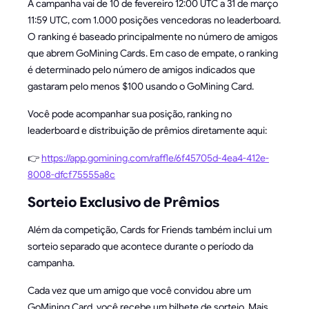
A campanha vai de 10 de fevereiro 12:00 UTC a 31 de março
11:59 UTC, com 1.000 posições vencedoras no leaderboard.
O ranking é baseado principalmente no número de amigos
que abrem GoMining Cards. Em caso de empate, o ranking
é determinado pelo número de amigos indicados que
gastaram pelo menos $100 usando o GoMining Card.
Você pode acompanhar sua posição, ranking no
leaderboard e distribuição de prêmios diretamente aqui:
👉
https://app.gomining.com/raffle/6f45705d-4ea4-412e-
8008-dfcf75555a8c
Sorteio Exclusivo de Prêmios
Além da competição, Cards for Friends também inclui um
sorteio separado que acontece durante o período da
campanha.
Cada vez que um amigo que você convidou abre um
GoMining Card, você recebe um bilhete de sorteio. Mais