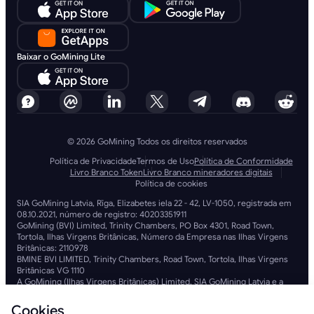
Baixar o GoMining Lite
© 2026 GoMining Todos os direitos reservados
Política de Privacidade
Termos de Uso
Política de Conformidade
Livro Branco Token
Livro Branco mineradores digitais
Política de cookies
SIA GoMining Latvia, Rīga, Elizabetes iela 22 - 42, LV-1050, registrada em
08.10.2021, número de registro: 40203351911
GoMining (BVI) Limited, Trinity Chambers, PO Box 4301, Road Town,
Tortola, Ilhas Virgens Britânicas, Número da Empresa nas Ilhas Virgens
Britânicas: 2110978
BMINE BVI LIMITED, Trinity Chambers, Road Town, Tortola, Ilhas Virgens
Britânicas VG 1110
A GoMining (Ilhas Virgens Britânicas) Limited, SIA GoMining Latvia e a
BMINE BVI LIMITED operam em total conformidade com todas as leis e
regulamentos aplicáveis e estão firmemente comprometidas com o
Cookies