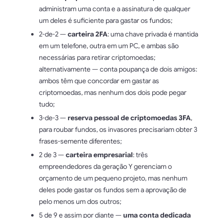
administram uma conta e a assinatura de qualquer
um deles é suficiente para gastar os fundos;
2-de-2 —
carteira 2FA
: uma chave privada é mantida
em um telefone, outra em um PC, e ambas são
necessárias para retirar criptomoedas;
alternativamente — conta poupança de dois amigos:
ambos têm que concordar em gastar as
criptomoedas, mas nenhum dos dois pode pegar
tudo;
3-de-3 —
reserva pessoal de criptomoedas 3FA
,
para roubar fundos, os invasores precisariam obter 3
frases-semente diferentes;
2 de 3 —
carteira empresarial
: três
empreendedores da geração Y gerenciam o
orçamento de um pequeno projeto, mas nenhum
deles pode gastar os fundos sem a aprovação de
pelo menos um dos outros;
5 de 9 e assim por diante —
uma conta dedicada