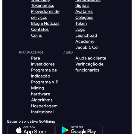
Tokenomics
digitais
Provedores de
Avatares
serviços
Coleções
Blog e Notícias
Token
Contatos
Jogo
Coins
Launchpad
Academy
Jacob & Co.
PARA PARCEIROS
AJUDA
Para
Ajuda ao cliente
investidores
Verificação de
Programa de
funcionários
indicação
Programa VIP
Mining
hardware
Algorithms
Hospedagem
Institutional
Baixar o aplicativo GoMining