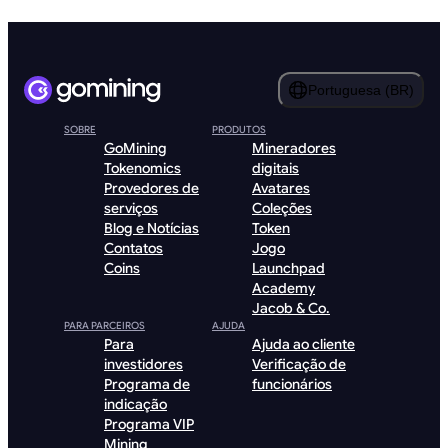
Portuguesa (BR)
SOBRE
PRODUTOS
GoMining
Mineradores
Tokenomics
digitais
Provedores de
Avatares
serviços
Coleções
Blog e Notícias
Token
Contatos
Jogo
Coins
Launchpad
Academy
Jacob & Co.
PARA PARCEIROS
AJUDA
Para
Ajuda ao cliente
investidores
Verificação de
Programa de
funcionários
indicação
Programa VIP
Mining