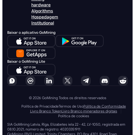
hardware
Algorithms
Hospedagem
Institutional
Baixar o aplicativo GoMining
Baixar o GoMining Lite
© 2026 GoMining Todos os direitos reservados
Política de Privacidade
Termos de Uso
Política de Conformidade
Livro Branco Token
Livro Branco mineradores digitais
Política de cookies
SIA GoMining Latvia, Rīga, Elizabetes iela 22 - 42, LV-1050, registrada em
08.10.2021, número de registro: 40203351911
GoMining (BVI) Limited, Trinity Chambers, PO Box 4301, Road Town,