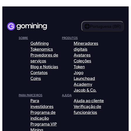
Portuguesa (BR)
SOBRE
PRODUTOS
GoMining
Mineradores
Tokenomics
digitais
Provedores de
Avatares
serviços
Coleções
Blog e Notícias
Token
Contatos
Jogo
Coins
Launchpad
Academy
Jacob & Co.
PARA PARCEIROS
AJUDA
Para
Ajuda ao cliente
investidores
Verificação de
Programa de
funcionários
indicação
Programa VIP
Mining