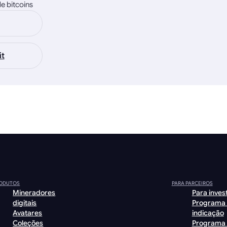
e bitcoins
it
ODUTOS
PARA PARCEIROS
Mineradores
Para inves
digitais
Programa
Avatares
indicação
Coleções
Programa 