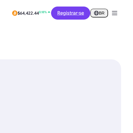
-4.60%
$0.2716
Registrar-se
BR
0.18%
$64,422.44