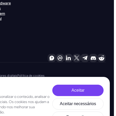
rdware
s
gem
l
res digitais
Política de cookies
Aceitar
78
onalizar o conteúdo, analisar o
os aplicáveis e estão firmemente comprometidas com o combate à lavagem
ociais. Os cookies nos ajudam a
Aceitar necessários
 todas as obrigações relevantes de combate à lavagem de dinheiro e ao
indo-nos melhorar sua
 operações e serviços.
ão.
stered address at 28 Oktovriou, 339, TRILOGY EAST TOWER, 3rd floor,