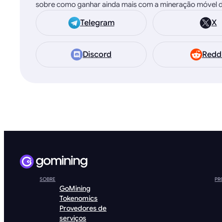
sobre como ganhar ainda mais com a mineração móvel d
Telegram
X
Discord
Redd
SOBRE
PR
GoMining
Tokenomics
Provedores de
serviços