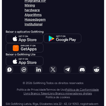
Programa VIP
Mining
hardware
Algorithms
Hospedagem
Institutional
Baixar o aplicativo GoMining
Baixar o GoMining Lite
© 2026 GoMining Todos os direitos reservados
Política de Privacidade
Termos de Uso
Política de Conformidade
Livro Branco Token
Livro Branco mineradores digitais
Política de cookies
SIA GoMining Latvia, Rīga, Elizabetes iela 22 - 42, LV-1050, registrada em