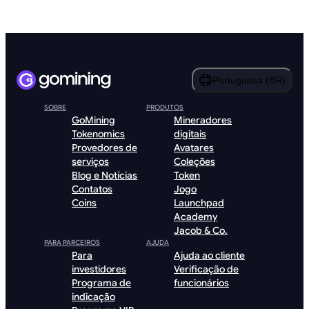
Portuguesa (BR)
SOBRE
PRODUTOS
GoMining
Mineradores
Tokenomics
digitais
Provedores de
Avatares
serviços
Coleções
Blog e Notícias
Token
Contatos
Jogo
Coins
Launchpad
Academy
Jacob & Co.
PARA PARCEIROS
AJUDA
Para
Ajuda ao cliente
investidores
Verificação de
Programa de
funcionários
indicação