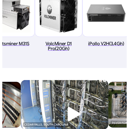
atsminer M31S
VolcMiner D1
iPollo V2H(3.4Gh)
Pro(20Gh)
SILVER FOX
CEDAR FALLS, SOUTH CAROLINA