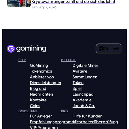
Kryptowährungen zahlt und ob sich das lohnt
January 7, 2026
Deutsch
ÜBER
PRODUKTE
GoMining
Digitale Miner
Tokenomics
Avatare
Anbieter von
Sammlungen
Dienstleistungen
Token
Blog und
Spiel
Nachrichten
Launchpad
Kontakte
Akademie
Coins
Jacob & Co.
FÜR PARTNER
HILFE
Für Anleger
Hilfe für Kunden
Empfehlungsprogramm
Mitarbeiterüberprüfung
VIP-Programm