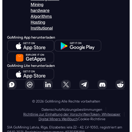
Mining
hardware
Algorithms
Hosting
Institutional
GoMining App herunterladen
GoMining Lite herunterladen
© 2026 GoMining Alle Rechte vorbehalten
Datenschutz
Nutzungsbestimmungen
Richtlinie zur Einhaltung der Vorschriften
Token- Whitepaper
Digital Miners Weißbuch
Cookie-Richtlinie
SIA GoMining Latvia, Rīga, Elizabetes iela 22 - 42, LV-1050, registriert am
08.10.2021, Registrierungsnummer: 40203351911