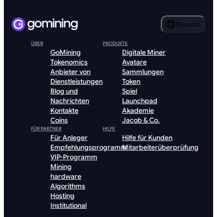
Deutsch
ÜBER
PRODUKTE
GoMining
Digitale Miner
Tokenomics
Avatare
Anbieter von
Sammlungen
Dienstleistungen
Token
Blog und
Spiel
Nachrichten
Launchpad
Kontakte
Akademie
Coins
Jacob & Co.
FÜR PARTNER
HILFE
Für Anleger
Hilfe für Kunden
Empfehlungsprogramm
Mitarbeiterüberprüfung
VIP-Programm
Mining
hardware
Algorithms
Hosting
Institutional