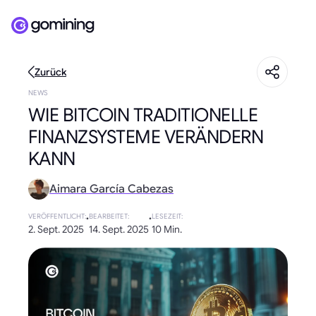
Zurück
NEWS
WIE BITCOIN TRADITIONELLE
FINANZSYSTEME VERÄNDERN
KANN
Aimara García Cabezas
VERÖFFENTLICHT
:
·
BEARBEITET
:
·
LESEZEIT
:
2. Sept. 2025
14. Sept. 2025
10 Min.