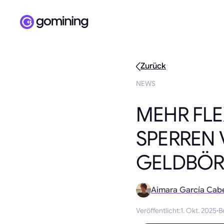
Zurück
NEWS
MEHR FLEX
SPERREN 
GELDBÖR
Aimara García Cab
Veröffentlicht
:
1. Okt. 2025
·
B