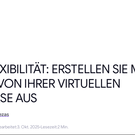
IBILITÄT: ERSTELLEN SIE
VON IHRER VIRTUELLEN
SE AUS
ezas
earbeitet
:
3. Okt. 2025
·
Lesezeit
:
2 Min.