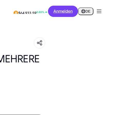
12.53%
Anmelden
$0.2909
DE
0.80%
$64,933.59
 MEHRERE