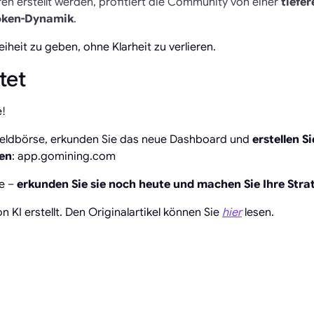
en erstellt werden, profitiert die Community von einer
tiefer
Token-Dynamik
.
iheit zu geben, ohne Klarheit zu verlieren.
tet
e!
Geldbörse, erkunden Sie das neue Dashboard und
erstellen S
ren
: app.gomining.com
ve –
erkunden Sie sie noch heute und machen Sie Ihre Strat
n KI erstellt. Den Originalartikel können Sie
hier
lesen.