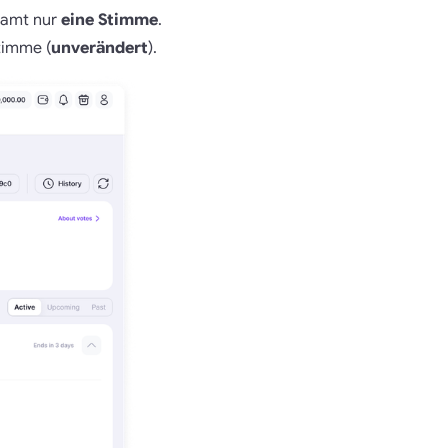
esamt nur
eine Stimme
.
timme (
unverändert
).