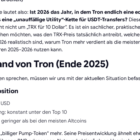
e lautet also:
Ist 2026 das Jahr, in dem Tron endlich eine e
s eine „unauffällige Utility“-Kette für USDT-Transfers?
Diese
 nicht um „TRX für 10 Dollar“. Es ist ein sachlicher, praktisch
tehen möchten, was den TRX-Preis tatsächlich antreibt, welc
26 realistisch sind, warum Tron mehr verdient als die meiste
hren 2025–2026 nutzen kann.
and von Tron (Ende 2025)
n sprechen, müssen wir uns mit der aktuellen Situation befa
sition
2 USD
ng: konstant unter den Top 10
ch geringer als bei den meisten Altcoins
 „billiger Pump-Token“ mehr. Seine Preisentwicklung ähnelt eh