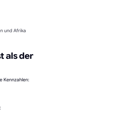
n und Afrika
 als der
te Kennzahlen:
t