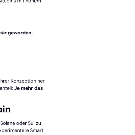
 Altcoins mit hohem
onär geworden.
ihrer Konzeption her
enteil:
Je mehr das
ain
 Solana oder Sui zu
xperimentelle Smart