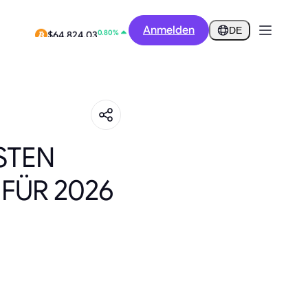
0.18%
Anmelden
$0.2852
DE
0.80%
$64,824.03
STEN
FÜR 2026