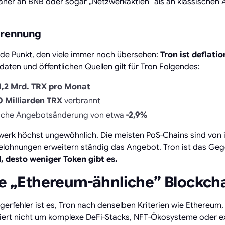
näher an BNB oder sogar „Netzwerkaktien” als an klassischen
brennung
nde Punkt, den viele immer noch übersehen:
Tron ist deflati
aten und öffentlichen Quellen gilt für Tron Folgendes:
1,2 Mrd. TRX pro Monat
0 Milliarden TRX
verbrannt
hrliche Angebotsänderung von etwa
-2,9%
zwerk höchst ungewöhnlich. Die meisten PoS-Chains sind von 
-Belohnungen erweitern ständig das Angebot. Tron ist das Geg
, desto weniger Token gibt es.
ne „Ethereum-ähnliche” Blockch
gerfehler ist es, Tron nach denselben Kriterien wie Ethereum,
rriert nicht um komplexe DeFi-Stacks, NFT-Ökosysteme oder e