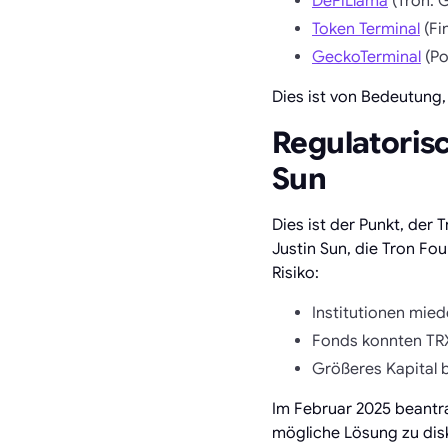
DeFiLlama
(Tron: 
Token Terminal
(Fi
GeckoTerminal
(Po
Dies ist von Bedeutung,
Regulatorisc
Sun
Dies ist der Punkt, der 
Justin Sun, die Tron Fo
Risiko:
Institutionen mi
Fonds konnten TRX
Größeres Kapital b
Im Februar 2025 beantra
mögliche Lösung zu disku