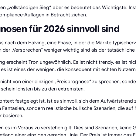
en „vollständigen Sieg“, aber es bedeutet das Wichtigste: In
ompliance-Auflagen in Betracht ziehen.
osen für 2026 sinnvoll sind
klus nach dem Halving, eine Phase, in der die Märkte typische
n der „Versprechen“ weniger wichtig sind als der tatsächliche
erscheint Tron ungewöhnlich. Es ist nicht trendy, es ist nich
 es ist eines der wenigen, die konsequent mit echten Nutzern
r, nicht von einer einzigen „Preisprognose“ zu sprechen, sond
scheinlichsten bis zu den extremsten.
ntext festgelegt ist, ist es sinnvoll, sich dem Aufwärtstren
Fantasien, sondern realistische bullische Szenarien, die auf
r basieren.
en es im Voraus zu verstehen gilt: Dies sind Szenarien, keine
tlang einer einzigen geraden Linie. Der Preis ist immer das 