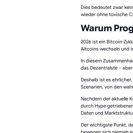
Dies bedeutet zwar kein
wieder ohne toxische C
Warum Progn
2026 ist ein Bitcoin-Zy
Altcoins wechseln und i
In diesem Zusammenhang 
das Dezentralste – aber
Deshalb ist es ehrliche
Szenarien, von den wahr
Nachdem der aktuelle Ko
durch Hype getriebenen 
Daten und Marktstruktu
Der wichtigste Punkt, d
bewegen sich niemals en