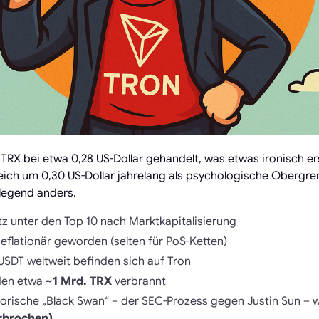
RX bei etwa 0,28 US-Dollar gehandelt, was etwas ironisch ers
ich um 0,30 US-Dollar jahrelang als psychologische Obergren
legend anders.
atz unter den Top 10 nach Marktkapitalisierung
eflationär geworden (selten für PoS-Ketten)
 USDT weltweit befinden sich auf Tron
den etwa
~1 Mrd. TRX
verbrannt
torische „Black Swan“ – der SEC-Prozess gegen Justin Sun –
rbrochen)