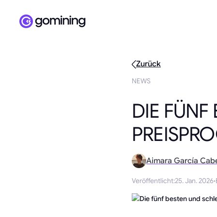
Zurück
NEWS
DIE FÜNF
PREISPRO
Aimara García Cab
Veröffentlicht
:
25. Jan. 2026
·