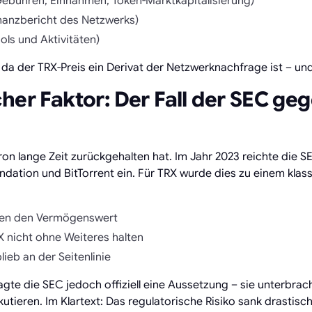
Gebühren, Einnahmen, Token-Marktkapitalisierung)
nanzbericht des Netzwerks)
ols und Aktivitäten)
 da der TRX-Preis ein Derivat der Netzwerknachfrage ist – un
her Faktor: Der Fall der SEC geg
Tron lange Zeit zurückgehalten hat. Im Jahr 2023 reichte die 
undation und BitTorrent ein. Für TRX wurde dies zu einem klas
eden den Vermögenswert
 nicht ohne Weiteres halten
lieb an der Seitenlinie
gte die SEC jedoch offiziell eine Aussetzung – sie unterbrach
tieren. Im Klartext: Das regulatorische Risiko sank drastisch