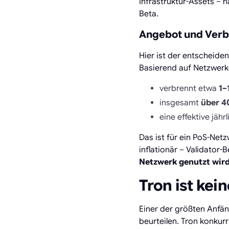
Infrastruktur-Assets – 
Beta.
Angebot und Ver
Hier ist der entscheide
Basierend auf Netzwerkd
verbrennt etwa
1–
insgesamt
über 4
eine effektive jä
Das ist für ein PoS-Net
inflationär – Validator
Netzwerk genutzt wird
Tron ist kei
Einer der größten Anfän
beurteilen. Tron konku