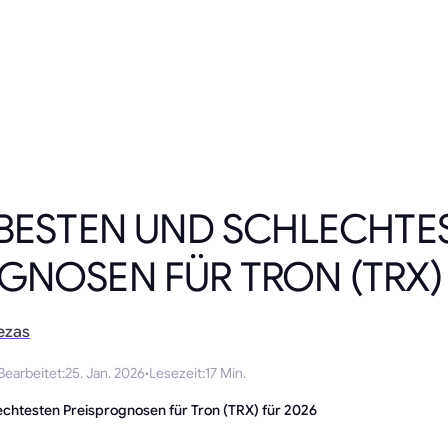
 BESTEN UND SCHLECHTE
GNOSEN FÜR TRON (TRX) 
ezas
Bearbeitet
:
25. Jan. 2026
·
Lesezeit
:
17 Min.