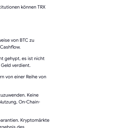
stitutionen können TRX
rweise von BTC zu
 Cashflow.
t gehypt, es ist nicht
 Geld verdient.
ern von einer Reihe von
d zuzuwenden. Keine
 Nutzung, On-Chain-
 Garantien. Kryptomärkte
Ergebnis des