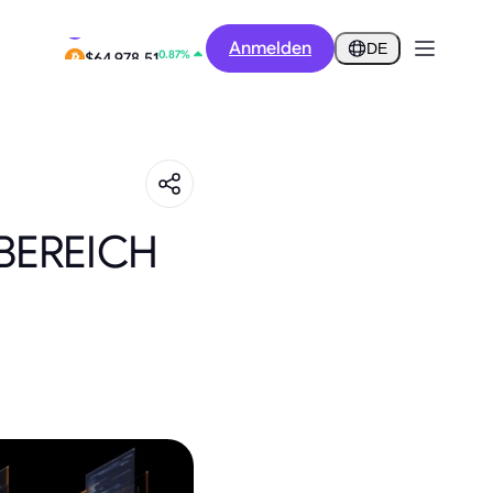
12.84%
Anmelden
$0.2917
DE
0.87%
$64,978.51
BEREICH