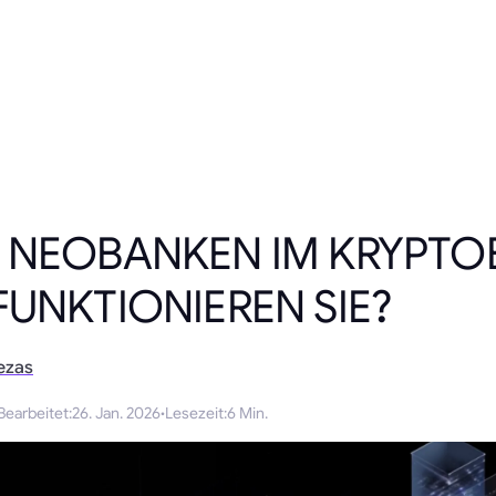
 NEOBANKEN IM KRYPTO
FUNKTIONIEREN SIE?
ezas
Bearbeitet
:
26. Jan. 2026
·
Lesezeit
:
6 Min.