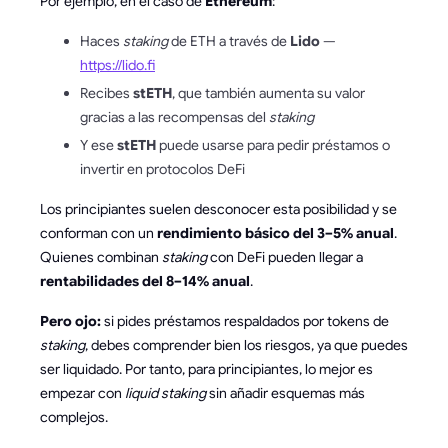
Por ejemplo, en el caso de
Ethereum
:
Haces
staking
de ETH a través de
Lido
—
https://lido.fi
Recibes
stETH
, que también aumenta su valor
gracias a las recompensas del
staking
Y ese
stETH
puede usarse para pedir préstamos o
invertir en protocolos DeFi
Los principiantes suelen desconocer esta posibilidad y se
conforman con un
rendimiento básico del 3–5% anual
.
Quienes combinan
staking
con DeFi pueden llegar a
rentabilidades del 8–14% anual
.
Pero ojo:
si pides préstamos respaldados por tokens de
staking
, debes comprender bien los riesgos, ya que puedes
ser liquidado. Por tanto, para principiantes, lo mejor es
empezar con
liquid staking
sin añadir esquemas más
complejos.