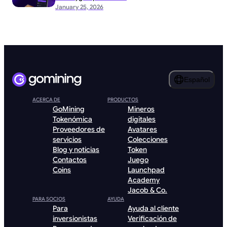
January 25, 2026
Español
ACERCA DE
PRODUCTOS
GoMining
Mineros
Tokenómica
digitales
Proveedores de
Avatares
servicios
Colecciones
Blog y noticias
Token
Contactos
Juego
Coins
Launchpad
Academy
Jacob & Co.
PARA SOCIOS
AYUDA
Para
Ayuda al cliente
inversionistas
Verificación de