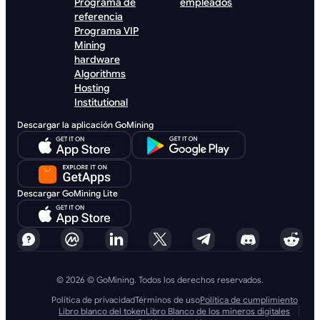
Programa de
empleados
referencia
Programa VIP
Mining
hardware
Algorithms
Hosting
Institutional
Descargar la aplicación GoMining
Descargar GoMining Lite
© 2026 © GoMining. Todos los derechos reservados.
Política de privacidad
Términos de uso
Política de cumplimiento
Libro blanco del token
Libro Blanco de los mineros digitales