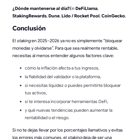
¿Dónde mantenerse al día?
En
DeFiLlama
,
StakingRewards
,
Dune
,
Lido / Rocket Pool
,
CoinGecko
.
Conclusión
El
staking
en 2025–2026 ya no es simplemente “bloquear
monedas y olvidarse”. Para que sea realmente rentable,
necesitas al menos entender algunos factores clave:
cómo la inflación afecta a tus ingresos,
la fiabilidad del validador o la plataforma,
si necesitas liquidez o puedes permitirte bloquear
tus activos,
si te interesa incorporar herramientas DeFi,
y qué nuevas tendencias pueden aumentar la
rentabilidad o el riesgo.
Si no te dejas llevar por los porcentajes llamativos y evitas
los errores más comunes, el
staking
deja de ser una