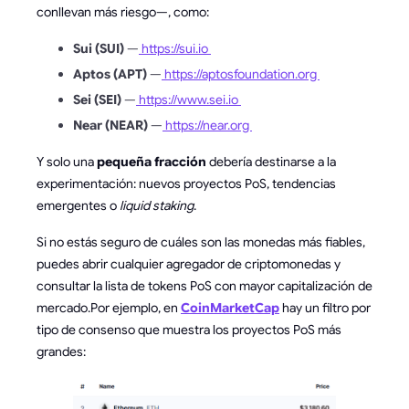
conllevan más riesgo—, como:
Sui (SUI)
—
https://sui.io
Aptos (APT)
—
https://aptosfoundation.org
Sei (SEI)
—
https://www.sei.io
Near (NEAR)
—
https://near.org
Y solo una
pequeña fracción
debería destinarse a la
experimentación: nuevos proyectos PoS, tendencias
emergentes o
liquid staking
.
Si no estás seguro de cuáles son las monedas más fiables,
puedes abrir cualquier agregador de criptomonedas y
consultar la lista de tokens PoS con mayor capitalización de
mercado.Por ejemplo, en
CoinMarketCap
hay un filtro por
tipo de consenso que muestra los proyectos PoS más
grandes: