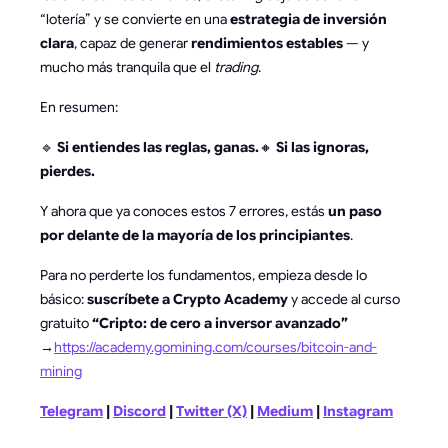
“lotería” y se convierte en una
estrategia de inversión
clara
, capaz de generar
rendimientos estables
— y
mucho más tranquila que el
trading
.
En resumen:
🔹
Si entiendes las reglas, ganas.
🔸
Si las ignoras,
pierdes.
Y ahora que ya conoces estos 7 errores, estás
un paso
por delante de la mayoría de los principiantes
.
Para no perderte los fundamentos, empieza desde lo
básico:
suscríbete a Crypto Academy
y accede al curso
gratuito
“Cripto: de cero a inversor avanzado”
→
https://academy.gomining.com/courses/bitcoin-and-
mining
Telegram
|
Discord
|
Twitter (X)
|
Medium
|
Instagram