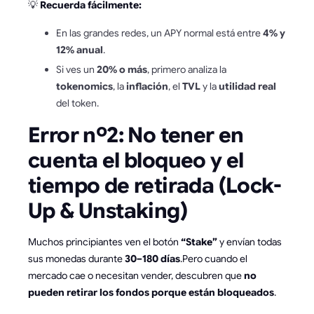
💡
Recuerda fácilmente:
En las grandes redes, un APY normal está entre
4% y
12% anual
.
Si ves un
20% o más
, primero analiza la
tokenomics
, la
inflación
, el
TVL
y la
utilidad real
del token.
Error nº2: No tener en
cuenta el bloqueo y el
tiempo de retirada (Lock-
Up & Unstaking)
Muchos principiantes ven el botón
“Stake”
y envían todas
sus monedas durante
30–180 días
.Pero cuando el
mercado cae o necesitan vender, descubren que
no
pueden retirar los fondos porque están bloqueados
.