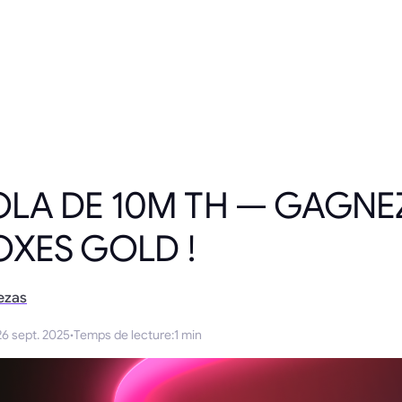
LA DE 10M TH — GAGNEZ
XES GOLD !
ezas
26 sept. 2025
·
Temps de lecture
:
1 min