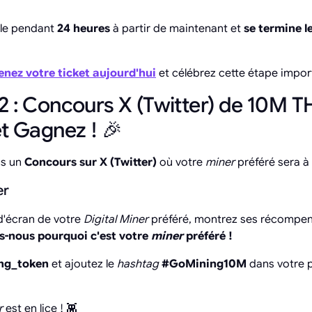
ule pendant
24 heures
à partir de maintenant et
se termine l
enez votre ticket aujourd'hui
et célébrez cette étape impor
2 : Concours X (Twitter) de 10M 
t Gagnez ! 🎉
ns un
Concours sur X (Twitter)
où votre
miner
préféré sera à 
er
 d'écran de votre
Digital Miner
préféré, montrez ses récompen
es-nous pourquoi c'est votre
miner
préféré !
ing_token
et ajoutez le
hashtag
#GoMining10M
dans votre p
r
est en lice ! 👾