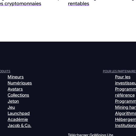
des cryptomonnaies
rentables
ODUITS
POUR LES PARTENAIRE
Mineurs
Pour les
Numériques
investisse
Avatars
Programm
Collections
référence
Jeton
Programm
Jeu
Mining ha
Launchpad
Algorithm
Académie
Hébergem
Jacob & Co.
Institutiona
Télécharger GoMining Lite