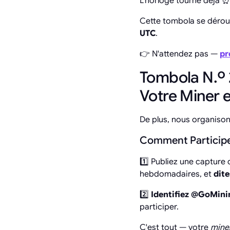
L'horloge tourne déjà ⏰
Cette tombola se déro
UTC
.
👉 N'attendez pas —
pr
Tombola N.º 
Votre Miner e
De plus, nous organiso
Comment Particip
1️⃣ Publiez une capture
hebdomadaires, et
dit
2️⃣
Identifiez @GoMin
participer.
C'est tout — votre
mine