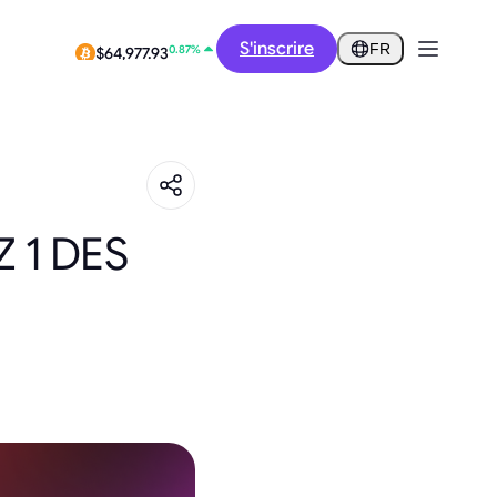
12.88%
S'inscrire
$0.2918
FR
0.87%
$64,977.93
 1 DES