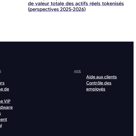
de valeur totale des actifs réels tokenisés
(perspectives 2025-2026)
S
AIDE
Aide aux clients
urs
Contrôle des
e de
employés
e VIP
rdware
s
ent
l