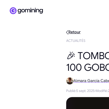
Retour
ACTUALITÉS
🎉 TOMBO
100 GOBO
Aimara García Cab
Publié
:
5 sept. 2025
·
Modifié
: