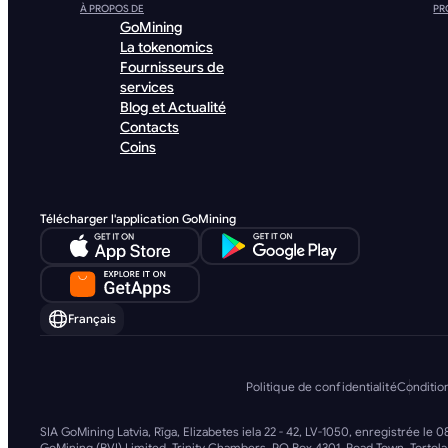
À PROPOS DE
PR
GoMining
La tokenomics
Fournisseurs de
services
Blog et Actualité
Contacts
Coins
Télécharger l'application GoMining
Français
Politique de confidentialité
Condition
SIA GoMining Latvia, Rīga, Elizabetes iela 22 - 42, LV-1050, enregistrée le
GoMining (BVI) Limited, Trinity Chambers, PO Box 4301, Road Town, Tortola,