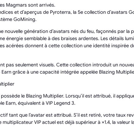
 les Magmars sont arrivés.
dices et d’aperçus de Pyroterra, la 5e collection d’avatars 
ystème GoMining.
e nouvelle génération d’avatars nés du feu, façonnés par la p
ne énergie semblable à des braises ardentes. Les détails lum
tes acérées donnent à cette collection une identité inspirée 
 pas seulement visuels. Cette collection introduit un nouveau
 Earn grâce à une capacité intégrée appelée Blazing Multiplie
tiplier
sède le Blazing Multiplier. Lorsqu’il est attribué, il applique
le Earn, équivalent à VIP Legend 3.
ctif tant que l’avatar est attribué. S’il est retiré, votre taux r
multiplicateur VIP actuel est déjà supérieur à ×1.4, la valeur l