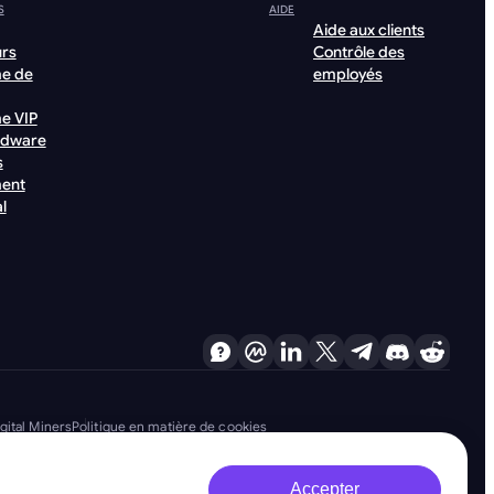
S
AIDE
Aide aux clients
urs
Contrôle des
e de
employés
e VIP
rdware
s
ent
l
gital Miners
Politique en matière de cookies
Accepter