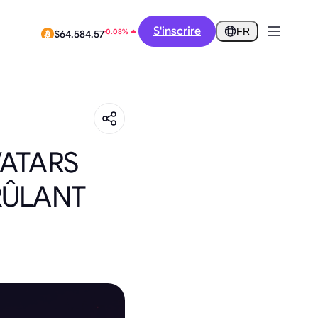
1.89%
S'inscrire
$0.2912
FR
-0.08%
$64,584.57
VATARS
RÛLANT