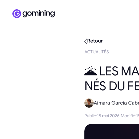
Retour
ACTUALITÉS
🌋 LES M
NÉS DU F
Aimara García Cab
Publié
:
18 mai 2026
·
Modifié
:
1