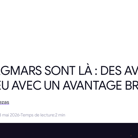
AGMARS SONT LÀ : DES A
EU AVEC UN AVANTAGE B
ezas
8 mai 2026
·
Temps de lecture
:
2 min