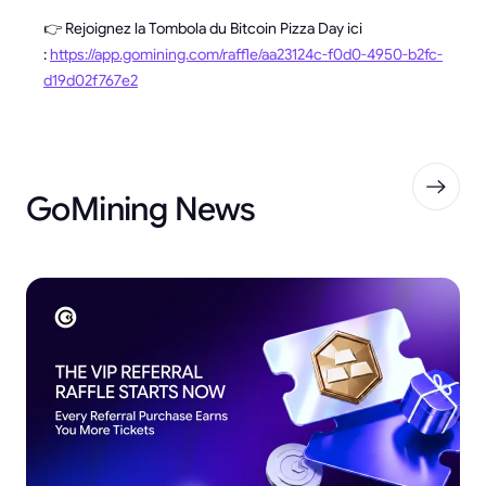
👉 Rejoignez la Tombola du Bitcoin Pizza Day ici
:
https://app.gomining.com/raffle/aa23124c-f0d0-4950-b2fc-
d19d02f767e2
GoMining News