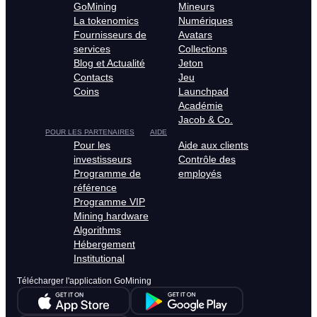
GoMining
Mineurs
La tokenomics
Numériques
Fournisseurs de
Avatars
services
Collections
Blog et Actualité
Jeton
Contacts
Jeu
Coins
Launchpad
Académie
Jacob & Co.
POUR LES PARTENAIRES
AIDE
Pour les
Aide aux clients
investisseurs
Contrôle des
Programme de
employés
référence
Programme VIP
Mining hardware
Algorithms
Hébergement
Institutional
Télécharger l'application GoMining