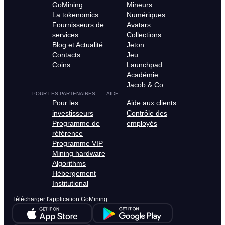
GoMining
Mineurs
La tokenomics
Numériques
Fournisseurs de
Avatars
services
Collections
Blog et Actualité
Jeton
Contacts
Jeu
Coins
Launchpad
Académie
Jacob & Co.
POUR LES PARTENAIRES
AIDE
Pour les
Aide aux clients
investisseurs
Contrôle des
Programme de
employés
référence
Programme VIP
Mining hardware
Algorithms
Hébergement
Institutional
Télécharger l'application GoMining