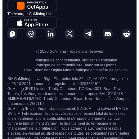
Télécharger GoMining Lite
© 2026 GoMining - Tous droits réservés
Politique de confidentialité
Conditions d'utilisation
Politique de conformité
Livre Blanc sur les jetons
Livre Blanc des Digital Miners
Politique en matière de cookies
SIA GoMining Latvia, Rīga, Elizabetes iela 22 - 42, LV-1050, enregistrée
le 08.10.2021, numéro d'enregistrement : 40203351911
GoMining (BVI) Limited, Trinity Chambers, PO Box 4301, Road Town,
Tortola, Îles Vierges britanniques, numéro d'entreprise BVI : 2110978
BMINE BVI LIMITED, Trinity Chambers, Road Town, Tortola, Îles Vierges
britanniques VG 1110
GoMining (British Virgin Islands) Limited, SIA GoMining Latvia et BMINE
BVI LIMITED exercent leurs activités dans le respect total de toutes les
lois et réglementations applicables et s'engagent fermement à lutter
contre le blanchiment d'argent, le financement du terrorisme et le
financement de la prolifération. Nous adhérons aux normes les plus
élevées, en veillant au strict respect de toutes les obligations pertinentes
en matière de lutte contre le blanchiment d'argent et le financement du