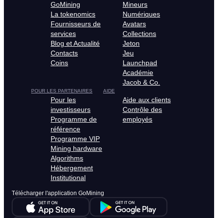
GoMining
Mineurs
La tokenomics
Numériques
Fournisseurs de
Avatars
services
Collections
Blog et Actualité
Jeton
Contacts
Jeu
Coins
Launchpad
Académie
Jacob & Co.
POUR LES PARTENAIRES
AIDE
Pour les
Aide aux clients
investisseurs
Contrôle des
Programme de
employés
référence
Programme VIP
Mining hardware
Algorithms
Hébergement
Institutional
Télécharger l'application GoMining