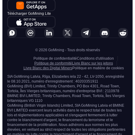
Télécharger GoMining Lite
© 2026 GoMining - Tous droits réservés
Politique de confidentialité
Conditions d'utilisation
Politique de conformité
Livre Blanc sur les jetons
Livre Blanc des Digital Miners
Politique en matière de cookies
SIA GoMining Latvia, Rīga, Elizabetes iela 22 - 42, LV-1050, enregistrée
le 08.10.2021, numéro d'enregistrement : 40203351911
GoMining (BVI) Limited, Trinity Chambers, PO Box 4301, Road Town,
Tortola, Îles Vierges britanniques, numéro d'entreprise BVI : 2110978
BMINE BVI LIMITED, Trinity Chambers, Road Town, Tortola, Îles Vierges
britanniques VG 1110
GoMining (British Virgin Islands) Limited, SIA GoMining Latvia et BMINE
BVI LIMITED exercent leurs activités dans le respect total de toutes les
lois et réglementations applicables et s'engagent fermement à lutter
contre le blanchiment d'argent, le financement du terrorisme et le
financement de la prolifération. Nous adhérons aux normes les plus
élevées, en veillant au strict respect de toutes les obligations pertinentes
en matière de lutte contre le blanchiment d'argent et le financement du