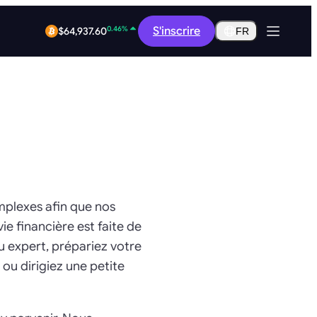
2.03%
$0.2916
S'inscrire
FR
0.46%
$64,937.60
omplexes afin que nos
ie financière est faite de
u expert, prépariez votre
ou dirigiez une petite