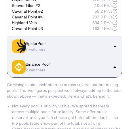
Beaver Glen #2
10.3 PH/s
Cavanal Point #2
55.2 PH/s
Cavanal Point #4
233.3 PH/s
Highland Vein
894.2 PH/s
Cavanal Point #3
163.2 PH/s
SpiderPool
7 watchers
Prairie Dog Hollow
612.7 PH/s
Binance Pool
Coyote Mesa
289.0 PH/s
2 watchers
Mesquite Bluff #3
139.4 PH/s
Mesquite Bluff
1.0 EH/s
Cotton Row
41.1 PH/s
Cedar Falls
159.8 PH/s
GoMining’s total hashrate runs across several partner mining
Highland Vein #2
1.5 EH/s
Mesquite Bluff #2
65.9 PH/s
pools. The live figures per pool won’t always add up to the total
Silver Fox Run
182.1 PH/s
shown above — that’s expected. Here’s what’s behind it:
Not every pool is publicly visible. We spread hashrate
across multiple pools for reliability. Some offer public
observer links you can check right here; others don’t — so
the pools listed show part of the total, not all of it
Some hashrate is briefly paused. A portion of miners can be