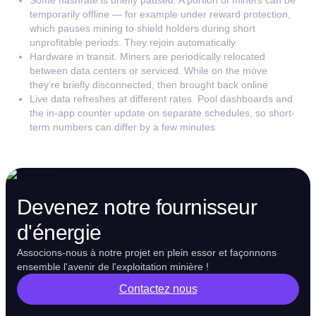
temporarily offline — for example under reward protection,
which pauses mining to shield holders during short
unprofitable periods. They rejoin automatically
Hardware in transit. Miners are periodically relocated
between data centers or serviced. While on the move
they’re briefly disconnected, then brought back online
Live data refreshes at different rates. Pool dashboards and
the in-app counter update on separate schedules, so short-
term numbers can differ by a few minutes
Devenez notre fournisseur
d'énergie
Associons-nous à notre projet en plein essor et façonnons
ensemble l'avenir de l'exploitation minière !
Contactez nous