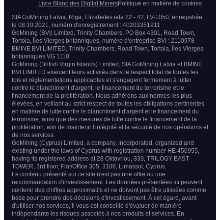
Livre Blanc des Digital Miners
Politique en matière de cookies
SIA GoMining Latvia, Rīga, Elizabetes iela 22 - 42, LV-1050, enregistrée
le 08.10.2021, numéro d'enregistrement : 40203351911
GoMining (BVI) Limited, Trinity Chambers, PO Box 4301, Road Town,
Tortola, Îles Vierges britanniques, numéro d'entreprise BVI : 2110978
BMINE BVI LIMITED, Trinity Chambers, Road Town, Tortola, Îles Vierges
britanniques VG 1110
GoMining (British Virgin Islands) Limited, SIA GoMining Latvia et BMINE
BVI LIMITED exercent leurs activités dans le respect total de toutes les
lois et réglementations applicables et s'engagent fermement à lutter
contre le blanchiment d'argent, le financement du terrorisme et le
financement de la prolifération. Nous adhérons aux normes les plus
élevées, en veillant au strict respect de toutes les obligations pertinentes
en matière de lutte contre le blanchiment d'argent et le financement du
terrorisme, ainsi que des mesures de lutte contre le financement de la
prolifération, afin de maintenir l'intégrité et la sécurité de nos opérations et
de nos services.
GoMining (Cyprus) Limited, a company, incorporated, organized and
existing under the laws of Cyprus with registration number HE 450955,
having its registered address at 28 Oktovriou, 339, TRILOGY EAST
TOWER, 3rd floor, Flat/Office 305, 3106, Limassol, Cyprus.
Le contenu présenté sur ce site n'est pas une offre ou une
recommandation d'investissement. Les données présentées ici peuvent
contenir des chiffres approximatifs et ne doivent pas être utilisées comme
base pour prendre des décisions d'investissement. À cet égard, avant
d'utiliser nos services, il vous est conseillé d'évaluer de manière
indépendante les risques associés à nos produits et services. En