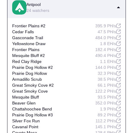
Antpool
24 watchers
Frontier Plains #2
395.9 PH/s
Cedar Falls
47.5 PH/s
Gasconade Trail
484.0 PH/s
Yellowstone Draw
1.8 EH/s
Frontier Plains
182.4 PH/s
Mesquite Bluff #2
490.4 PH/s
Red Clay Ridge
1.1 EH/s
Prairie Dog Hollow #2
144.0 PH/s
Prairie Dog Hollow
32.3 PH/s
Armadillo Scrub
38.5 PH/s
Great Smoky Cove #2
66.1 PH/s
Great Smoky Cove
122.2 PH/s
Mesquite Bluff
93.5 PH/s
Beaver Glen
352.0 PH/s
Chattahoochee Bend
1.9 PH/s
Prairie Dog Hollow #3
89.2 PH/s
Silver Fox Run
112.2 PH/s
Cavanal Point
145.1 PH/s
Coyote Mesa
128.6 PH/s