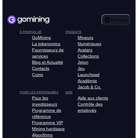
Français
À PROPOS DE
PRODUITS
GoMining
Mineurs
La tokenomics
Numériques
Fournisseurs de
Avatars
services
Collections
Blog et Actualité
Jeton
Contacts
Jeu
Coins
Launchpad
Académie
Jacob & Co.
POUR LES PARTENAIRES
AIDE
Pour les
Aide aux clients
investisseurs
Contrôle des
Programme de
employés
référence
Programme VIP