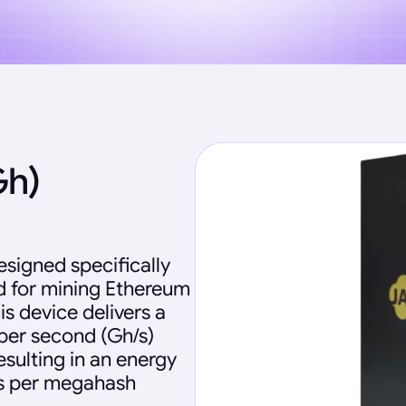
Gh)
signed specifically
ed for mining Ethereum
is device delivers a
per second (Gh/s)
sulting in an energy
es per megahash