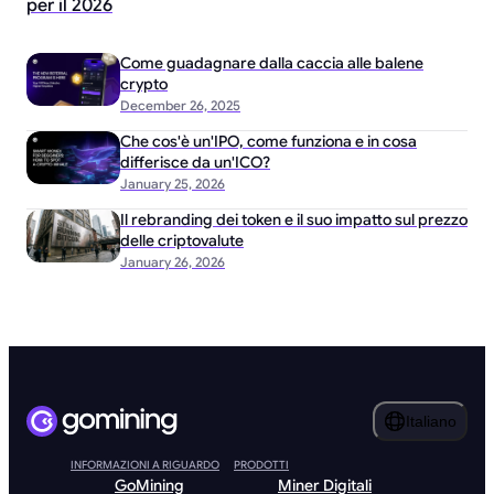
per il 2026
Come guadagnare dalla caccia alle balene
crypto
December 26, 2025
Che cos'è un'IPO, come funziona e in cosa
differisce da un'ICO?
January 25, 2026
Il rebranding dei token e il suo impatto sul prezzo
delle criptovalute
January 26, 2026
Italiano
INFORMAZIONI A RIGUARDO
PRODOTTI
GoMining
Miner Digitali