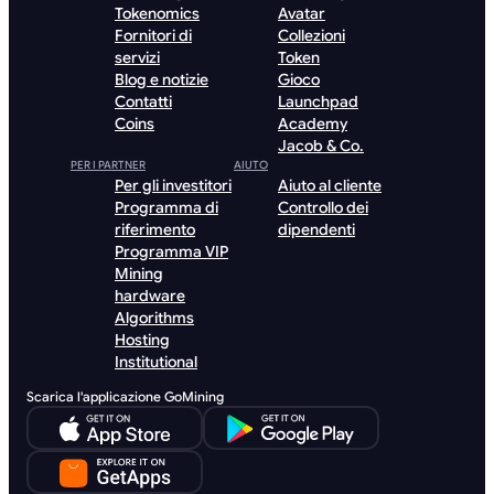
Tokenomics
Avatar
Fornitori di
Collezioni
servizi
Token
Blog e notizie
Gioco
Contatti
Launchpad
Coins
Academy
Jacob & Co.
PER I PARTNER
AIUTO
Per gli investitori
Aiuto al cliente
Programma di
Controllo dei
riferimento
dipendenti
Programma VIP
Mining
hardware
Algorithms
Hosting
Institutional
Scarica l'applicazione GoMining