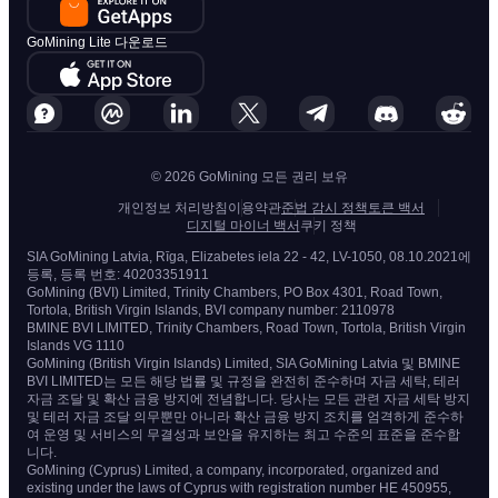
GoMining Lite 다운로드
© 2026 GoMining 모든 권리 보유
개인정보 처리방침
이용약관
준법 감시 정책
토큰 백서
디지털 마이너 백서
쿠키 정책
SIA GoMining Latvia, Rīga, Elizabetes iela 22 - 42, LV-1050, 08.10.2021에
등록, 등록 번호: 40203351911
GoMining (BVI) Limited, Trinity Chambers, PO Box 4301, Road Town,
Tortola, British Virgin Islands, BVI company number: 2110978
BMINE BVI LIMITED, Trinity Chambers, Road Town, Tortola, British Virgin
Islands VG 1110
GoMining (British Virgin Islands) Limited, SIA GoMining Latvia 및 BMINE
BVI LIMITED는 모든 해당 법률 및 규정을 완전히 준수하며 자금 세탁, 테러
자금 조달 및 확산 금융 방지에 전념합니다. 당사는 모든 관련 자금 세탁 방지
및 테러 자금 조달 의무뿐만 아니라 확산 금융 방지 조치를 엄격하게 준수하
여 운영 및 서비스의 무결성과 보안을 유지하는 최고 수준의 표준을 준수합
니다.
GoMining (Cyprus) Limited, a company, incorporated, organized and
existing under the laws of Cyprus with registration number HE 450955,