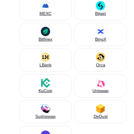
MEXC
Bitget
Bitfinex
BingX
LBank
Orca
KuCoin
Uniswap
Sushiswap
DeDust