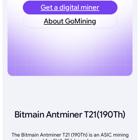
Get a digital miner
About GoMining
Bitmain Antminer T21(190Th)
The Bitmain Antminer T21 (190Th) is an ASIC mining