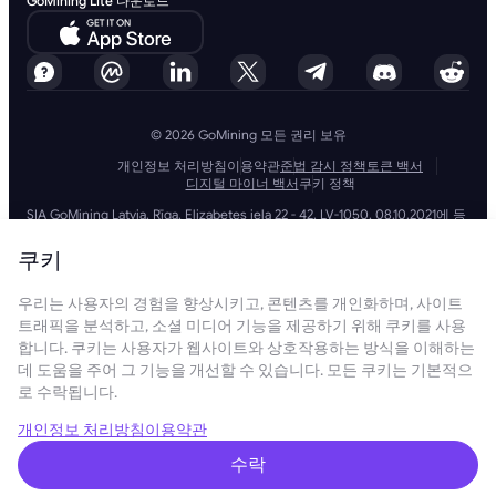
GoMining Lite 다운로드
© 2026 GoMining 모든 권리 보유
개인정보 처리방침
이용약관
준법 감시 정책
토큰 백서
디지털 마이너 백서
쿠키 정책
SIA GoMining Latvia, Rīga, Elizabetes iela 22 - 42, LV-1050, 08.10.2021에 등
록, 등록 번호: 40203351911
GoMining (BVI) Limited, Trinity Chambers, PO Box 4301, Road Town,
쿠키
Tortola, British Virgin Islands, BVI company number: 2110978
BMINE BVI LIMITED, Trinity Chambers, Road Town, Tortola, British Virgin
우리는 사용자의 경험을 향상시키고, 콘텐츠를 개인화하며, 사이트
Islands VG 1110
GoMining (British Virgin Islands) Limited, SIA GoMining Latvia 및 BMINE
트래픽을 분석하고, 소셜 미디어 기능을 제공하기 위해 쿠키를 사용
BVI LIMITED는 모든 해당 법률 및 규정을 완전히 준수하며 자금 세탁, 테러 자
합니다. 쿠키는 사용자가 웹사이트와 상호작용하는 방식을 이해하는
금 조달 및 확산 금융 방지에 전념합니다. 당사는 모든 관련 자금 세탁 방지
데 도움을 주어 그 기능을 개선할 수 있습니다. 모든 쿠키는 기본적으
및 테러 자금 조달 의무뿐만 아니라 확산 금융 방지 조치를 엄격하게 준수하
로 수락됩니다.
여 운영 및 서비스의 무결성과 보안을 유지하는 최고 수준의 표준을 준수합
니다.
GoMining (Cyprus) Limited, a company, incorporated, organized and
개인정보 처리방침
이용약관
existing under the laws of Cyprus with registration number HE 450955,
having its registered address at 28 Oktovriou, 339, TRILOGY EAST
수락
TOWER, 3rd floor, Flat/Office 305, 3106, Limassol, Cyprus.