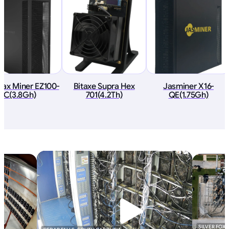
ax Miner EZ100-
Bitaxe Supra Hex
Jasminer X16-
C(3.8Gh)
701(4.2Th)
QE(1.75Gh)
SILVER FOX