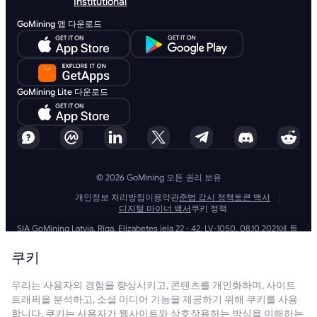
Institutional
GoMining 앱 다운로드
GoMining Lite 다운로드
© 2026 GoMining 모든 권리 보유
개인정보 처리방침
이용약관
준법 감시 정책
토큰 백서
디지털 마이너 백서
쿠키 정책
SIA GoMining Latvia, Rīga, Elizabetes iela 22 - 42, LV-1050, 08.10.2021에 등
록, 등록 번호: 40203351911
GoMining (BVI) Limited, Trinity Chambers, PO Box 4301, Road Town,
쿠키
Tortola, British Virgin Islands, BVI company number: 2110978
BMINE BVI LIMITED, Trinity Chambers, Road Town, Tortola, British Virgin
우리는 사용자의 경험을 향상시키고, 콘텐츠를 개인화하며, 사이트
Islands VG 1110
GoMining (British Virgin Islands) Limited, SIA GoMining Latvia 및 BMINE
트래픽을 분석하고, 소셜 미디어 기능을 제공하기 위해 쿠키를 사용
BVI LIMITED는 모든 해당 법률 및 규정을 완전히 준수하며 자금 세탁, 테러 자
합니다. 쿠키는 사용자가 웹사이트와 상호작용하는 방식을 이해하는