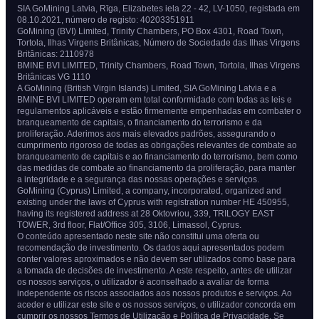
SIA GoMining Latvia, Rīga, Elizabetes iela 22 - 42, LV-1050, registada em
08.10.2021, número de registo: 40203351911
GoMining (BVI) Limited, Trinity Chambers, PO Box 4301, Road Town,
Tortola, Ilhas Virgens Britânicas, Número de Sociedade das Ilhas Virgens
Britânicas: 2110978
BMINE BVI LIMITED, Trinity Chambers, Road Town, Tortola, Ilhas Virgens
Britânicas VG 1110
A GoMining (British Virgin Islands) Limited, SIA GoMining Latvia e a
BMINE BVI LIMITED operam em total conformidade com todas as leis e
regulamentos aplicáveis e estão firmemente empenhadas em combater o
branqueamento de capitais, o financiamento do terrorismo e da
proliferação. Aderimos aos mais elevados padrões, assegurando o
cumprimento rigoroso de todas as obrigações relevantes de combate ao
branqueamento de capitais e ao financiamento do terrorismo, bem como
das medidas de combate ao financiamento da proliferação, para manter
a integridade e a segurança das nossas operações e serviços.
GoMining (Cyprus) Limited, a company, incorporated, organized and
existing under the laws of Cyprus with registration number HE 450955,
having its registered address at 28 Oktovriou, 339, TRILOGY EAST
TOWER, 3rd floor, Flat/Office 305, 3106, Limassol, Cyprus.
O conteúdo apresentado neste site não constitui uma oferta ou
recomendação de investimento. Os dados aqui apresentados podem
conter valores aproximados e não devem ser utilizados como base para
a tomada de decisões de investimento. A este respeito, antes de utilizar
os nossos serviços, o utilizador é aconselhado a avaliar de forma
independente os riscos associados aos nossos produtos e serviços. Ao
aceder e utilizar este site e os nossos serviços, o utilizador concorda em
cumprir os nossos Termos de Utilização e Política de Privacidade. Se