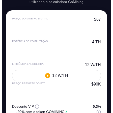
utilizando a calculadora GoMining
PREÇO DO MINEIRO DIGITAL
$67
POTÊNCIA DE COMPUTAÇÃO
4 TH
EFICIÊNCIA ENERGÉTICA
12 W/TH
12 W/TH
PREÇO PREVISTO DO BTC
$90K
Desconto VIP
-0.3%
-20% com o token GOMINING