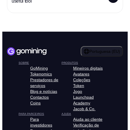
useful tool
Portuguesa (EU)
SOBRE
PRODUTOS
GoMining
Mineiros digitais
Tokenomics
Avatares
Prestadores de
Coleções
serviços
Token
Blog e notícias
Jogo
Contactos
Launchpad
Coins
Academy
Jacob & Co.
PARA PARCEIROS
AJUDA
Para
Ajuda ao cliente
investidores
Verificação de