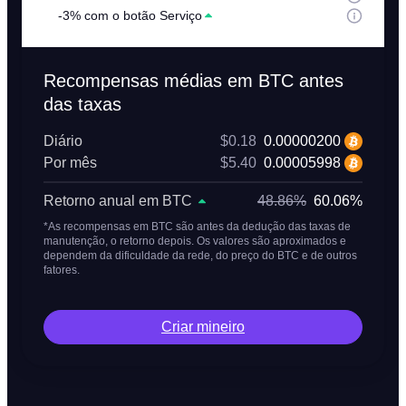
-3% com o botão Serviço
Recompensas médias em BTC antes
das taxas
Diário
$0.18
0.00000200
Por mês
$5.40
0.00005998
Retorno anual em BTC
48.86%
60.06%
*As recompensas em BTC são antes da dedução das taxas de
manutenção, o retorno depois. Os valores são aproximados e
dependem da dificuldade da rede, do preço do BTC e de outros
fatores.
Criar mineiro