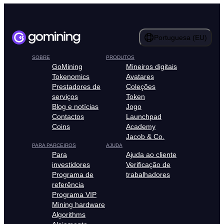
Portuguesa (EU)
SOBRE
PRODUTOS
GoMining
Mineiros digitais
Tokenomics
Avatares
Prestadores de
Coleções
serviços
Token
Blog e notícias
Jogo
Contactos
Launchpad
Coins
Academy
Jacob & Co.
PARA PARCEIROS
AJUDA
Para
Ajuda ao cliente
investidores
Verificação de
Programa de
trabalhadores
referência
Programa VIP
Mining hardware
Algorithms