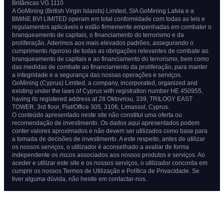
Britânicas VG 1110
A GoMining (British Virgin Islands) Limited, SIA GoMining Latvia e a
BMINE BVI LIMITED operam em total conformidade com todas as leis e
regulamentos aplicáveis e estão firmemente empenhadas em combater o
branqueamento de capitais, o financiamento do terrorismo e da
proliferação. Aderimos aos mais elevados padrões, assegurando o
cumprimento rigoroso de todas as obrigações relevantes de combate ao
branqueamento de capitais e ao financiamento do terrorismo, bem como
das medidas de combate ao financiamento da proliferação, para manter
a integridade e a segurança das nossas operações e serviços.
GoMining (Cyprus) Limited, a company, incorporated, organized and
existing under the laws of Cyprus with registration number HE 450955,
having its registered address at 28 Oktovriou, 339, TRILOGY EAST
TOWER, 3rd floor, Flat/Office 305, 3106, Limassol, Cyprus.
O conteúdo apresentado neste site não constitui uma oferta ou
recomendação de investimento. Os dados aqui apresentados podem
conter valores aproximados e não devem ser utilizados como base para
a tomada de decisões de investimento. A este respeito, antes de utilizar
os nossos serviços, o utilizador é aconselhado a avaliar de forma
independente os riscos associados aos nossos produtos e serviços. Ao
aceder e utilizar este site e os nossos serviços, o utilizador concorda em
cumprir os nossos Termos de Utilização e Política de Privacidade. Se
tiver alguma dúvida, não hesite em contactar-nos.