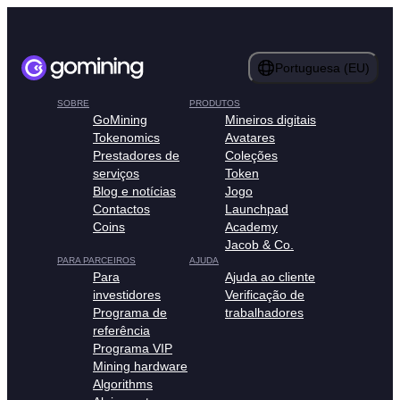
Portuguesa (EU)
SOBRE
PRODUTOS
GoMining
Mineiros digitais
Tokenomics
Avatares
Prestadores de
Coleções
serviços
Token
Blog e notícias
Jogo
Contactos
Launchpad
Coins
Academy
Jacob & Co.
PARA PARCEIROS
AJUDA
Para
Ajuda ao cliente
investidores
Verificação de
Programa de
trabalhadores
referência
Programa VIP
Mining hardware
Algorithms