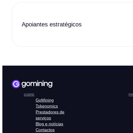
Apoiantes estratégicos
SOBRE
PR
GoMining
Tokenomics
Prestadores de
serviços
Blog e notícias
Contactos