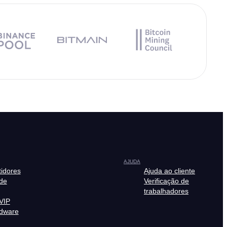
AJUDA
tidores
Ajuda ao cliente
de
Verificação de
trabalhadores
VIP
rdware