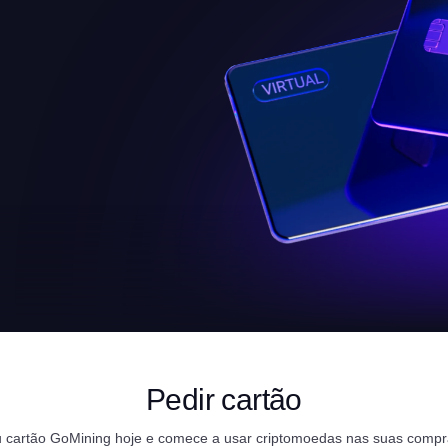
Pedir cartão
 cartão GoMining hoje e comece a usar criptomoedas nas suas compra