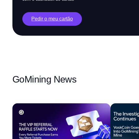
Pedir o meu cartão
GoMining News