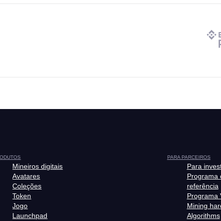
ODUTOS
PARA PARCEIROS
Mineiros digitais
Para inves
Avatares
Programa 
Coleções
referência
Token
Programa 
Jogo
Mining ha
Launchpad
Algorithms