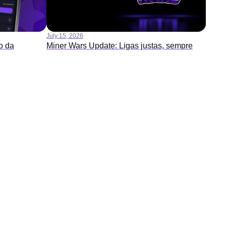
July 15, 2026
o da
Miner Wars Update: Ligas justas, sempre