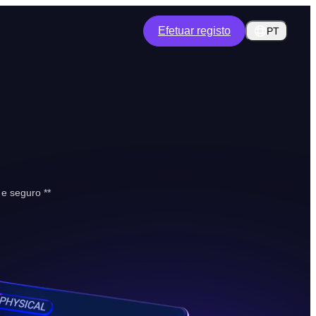
Efetuar registo
PT
e seguro **