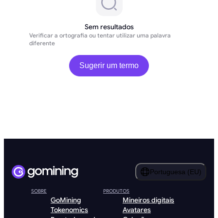
Sem resultados
Verificar a ortografia ou tentar utilizar uma palavra
diferente
Sugerir um termo
Portuguesa (EU)
SOBRE
PRODUTOS
GoMining
Mineiros digitais
Tokenomics
Avatares