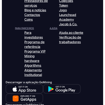
Prestadores de
Coleções
serviços
Token
Blog e notícias
Jogo
Contactos
Launchpad
Coins
Academy
Jacob & Co.
PARA PARCEIROS
AJUDA
Para
Ajuda ao cliente
investidores
Verificação de
Programa de
trabalhadores
referência
Programa VIP
Mining
hardware
Algorithms
Alojamento
Institutional
Descarregar a aplicação GoMining
Descarregar o GoMining Lite