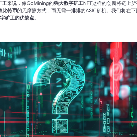
工来说，像GoMining的
强大数字矿工
NFT这样的创新将链上
取比特币
的无摩擦方式，而无需一排排的ASIC矿机。我们将在下
字矿工的优缺点
。