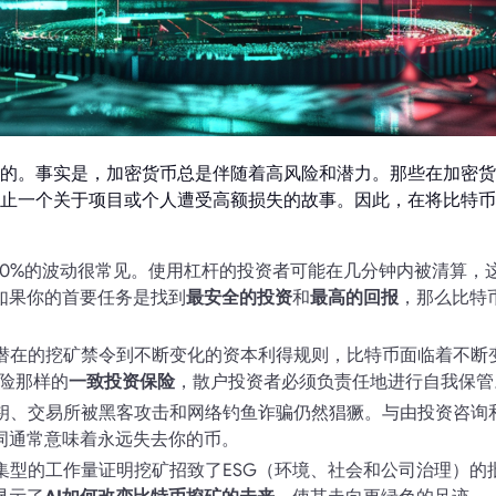
的。事实是，加密货币总是伴随着高风险和潜力。那些在加密货
止一个关于项目或个人遭受高额损失的故事。因此，在将比特币
日10%的波动很常见。使用杠杆的投资者可能在几分钟内被清算，
如果你的首要任务是找到
最安全的投资
和
最高的回报
，那么比特
从潜在的挖矿禁令到不断变化的资本利得规则，比特币面临着不断
C保险那样的
一致投资保险
，散户投资者必须负责任地进行自我保管
私钥、交易所被黑客攻击和网络钓鱼诈骗仍然猖獗。与由投资咨询
词通常意味着永远失去你的币。
密集型的工作量证明挖矿招致了ESG（环境、社会和公司治理）的