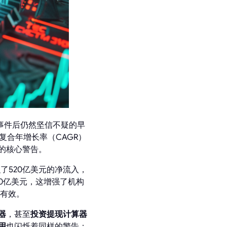
年传染事件后仍然坚信不疑的早
复合年增长率（CAGR）
的核心警告。
积了520亿美元的净流入，
10亿美元，这增强了机构
有效。
器
，甚至
投资提现计算器
用
也闪烁着同样的警告：