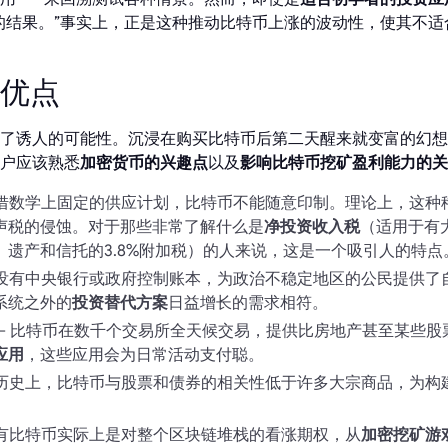
的结果。”事实上，正是这种推动比特币上涨的波动性，使其不适
的优点
了诱人的可能性。沉浸在购买比特币后第二天醒来就变富的幻想
户应该熟悉
加密货币的兴趣点
以及
影响比特币挖矿盈利能力的关
凭借数学上固定的供应计划，比特币不能随意印制。理论上，这种
声税的侵蚀。对于那些非常了解什么是
净投资收入税
（适用于有
、遗产和信托的3.8%附加税）的人来说，这是一个吸引人的特点
 没有中央银行或政府控制账本，为政治不稳定地区的公民提供了
系统之外的
投资替代方案
日益增长的需求相符。
– 比特币在数千个交易所全天候交易，提供比房地产甚至某些股
应用
，这些应用会为日常活动支付聪。
 历史上，比特币与股票和债券的相关性低于许多大宗商品，为构
。
持有比特币实际上是对整个区块链堆栈的看涨期权，从
加密挖矿游