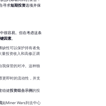
合寻求
短期投资
选项并保
中很容易。但在考虑这条
键因素
。
稀缺性可以保护持有者免
大量投资收入和高修正调
。
自我保管的对冲。这种独
票更即时的流动性，并支
建稳健
投资组合示例
的投
戏
如Miner Wars到去中心