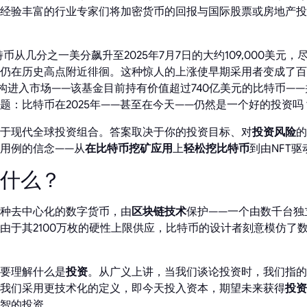
经验丰富的行业专家们将加密货币的回报与国际股票或房地产投
特币从几分之一美分飙升至2025年7月7日的大约109,000美元
仍在历史高点附近徘徊。这种惊人的上涨使早期采用者变成了百
机构进入市场——该基金目前持有价值超过740亿美元的比特币—
题：比特币在2025年——甚至在今天——仍然是一个好的投资吗
于现代全球投资组合。答案取决于你的投资目标、对
投资风险
的
用例的信念——从
在比特币挖矿应用
上
轻松挖比特币
到由NFT驱
是什么？
种去中心化的数字货币，由
区块链技术
保护——一个由数千台独
由于其2100万枚的硬性上限供应，比特币的设计者刻意模仿了
要理解什么是
投资
。从广义上讲，当我们谈论投资时，我们指的
我们采用更技术化的定义，即今天投入资本，期望未来获得
投资
智的投资。