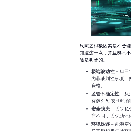
只陈述积极因素是不合理
知道这一点，并且熟悉不
险是明智的。
极端波动性
– 单
为非谈判性事项。
资格。
监管不确定性
– 
有像SIPC或FDI
安全隐患
– 丢失
商不同，丢失助记
环境足迹
– 能源