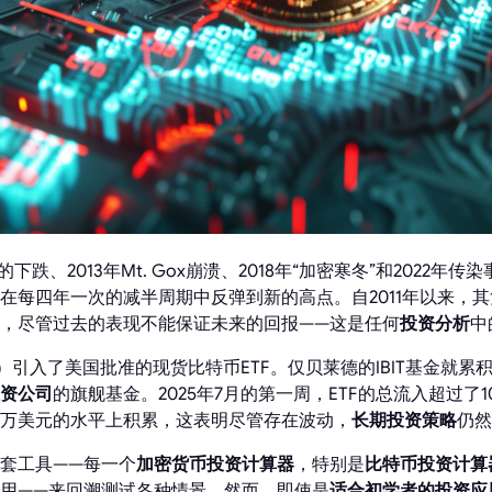
的下跌、2013年Mt. Gox崩溃、2018年“加密寒冬”和2022
在每四年一次的减半周期中反弹到新的高点。自2011年以来，其
，尽管过去的表现不能保证未来的回报——这是任何
投资分析
中
25）引入了美国批准的现货比特币ETF。仅贝莱德的IBIT基金就累
资公司
的旗舰基金。2025年7月的第一周，ETF的总流入超过了
0万美元的水平上积累，这表明尽管存在波动，
长期投资策略
仍然
套工具——每一个
加密货币投资计算器
，特别是
比特币投资计算
用——来回溯测试各种情景。然而，即使是
适合初学者的投资应