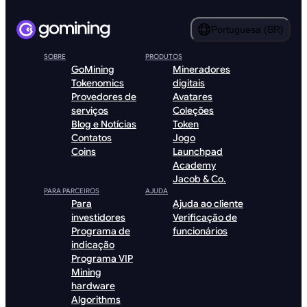
Portuguesa (BR)
SOBRE
PRODUTOS
GoMining
Mineradores
Tokenomics
digitais
Provedores de
Avatares
serviços
Coleções
Blog e Notícias
Token
Contatos
Jogo
Coins
Launchpad
Academy
Jacob & Co.
PARA PARCEIROS
AJUDA
Para
Ajuda ao cliente
investidores
Verificação de
Programa de
funcionários
indicação
Programa VIP
Mining
hardware
Algorithms