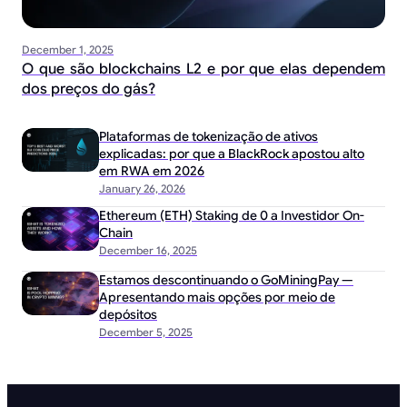
December 1, 2025
O que são blockchains L2 e por que elas dependem
dos preços do gás?
Plataformas de tokenização de ativos
explicadas: por que a BlackRock apostou alto
em RWA em 2026
January 26, 2026
Ethereum (ETH) Staking de 0 a Investidor On-
Chain
December 16, 2025
Estamos descontinuando o GoMiningPay —
Apresentando mais opções por meio de
depósitos
December 5, 2025