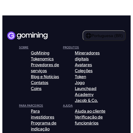
Portuguesa (BR)
SOBRE
PRODUTOS
GoMining
Mineradores
Tokenomics
digitais
Provedores de
Avatares
serviços
Coleções
Blog e Notícias
Token
Contatos
Jogo
Coins
Launchpad
Academy
Jacob & Co.
PARA PARCEIROS
AJUDA
Para
Ajuda ao cliente
investidores
Verificação de
Programa de
funcionários
indicação