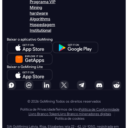
Programa VIP
Mining
hardware
Algorithms
Hospedagem
Institutional
Baixar o aplicativo GoMining
Baixar o GoMining Lite
© 2026 GoMining Todos os direitos reservados
Política de Privacidade
Termos de Uso
Política de Conformidade
Livro Branco Token
Livro Branco mineradores digitais
Política de cookies
SIA GoMining Latvia, Rīga, Elizabetes iela 22 - 42, LV-1050, registrada em