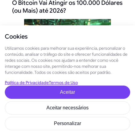
O Bitcoin Vai Atingir os 100.000 Dólares
(ou Mais) até 2026?
Cookies
Utilizamos cookies para melhorar sua experiência, personalizar o
conteúdo, analisar o tráfego do site e oferecer funcionalidades de
redes sociais. Os cookies nos ajudam a entender como você
interage com nosso site, permitindo-nos melhorar sua
funcionalidade. Todos os cookies são aceitos por padrão.
Qual será o valor do Bitcoin em 2026?
Política de Privacidade
Termos de Uso
Aceitar
Esta é a pergunta de um milhão de dólares. Ou devemos
dizer, a pergunta dos cem mil dólares? A questão é que, no
momento em que escrevemos, estamos perto dos
Aceitar necessários
$120.000. Você pode estar pensando, ok, sim, já
superamos os $100.000, então estamos bem? Bem, ainda
Personalizar
não estamos fora de perigo. O BTC pode sofrer um recuo,