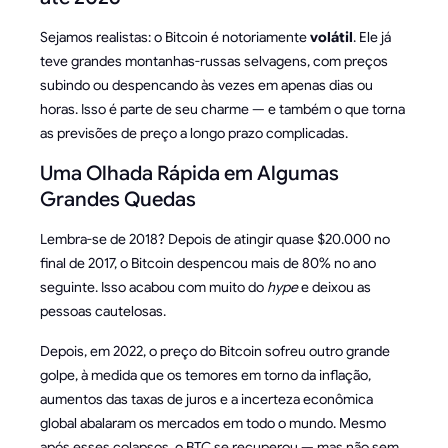
Sejamos realistas: o Bitcoin é notoriamente
volátil
. Ele já
teve grandes montanhas-russas selvagens, com preços
subindo ou despencando às vezes em apenas dias ou
horas. Isso é parte de seu charme — e também o que torna
as previsões de preço a longo prazo complicadas.
Uma Olhada Rápida em Algumas
Grandes Quedas
Lembra-se de 2018? Depois de atingir quase $20.000 no
final de 2017, o Bitcoin despencou mais de 80% no ano
seguinte. Isso acabou com muito do
hype
e deixou as
pessoas cautelosas.
Depois, em 2022, o preço do Bitcoin sofreu outro grande
golpe, à medida que os temores em torno da inflação,
aumentos das taxas de juros e a incerteza econômica
global abalaram os mercados em todo o mundo. Mesmo
após esses colapsos, o BTC se recuperou — mas não sem