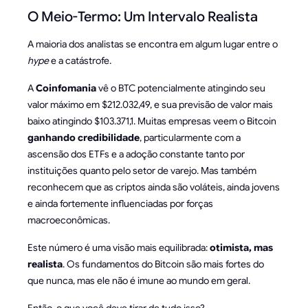
O Meio-Termo: Um Intervalo Realista
A maioria dos analistas se encontra em algum lugar entre o
hype
e a catástrofe.
A
Coinfomania
vê o BTC potencialmente atingindo seu
valor máximo em $212.032,49, e sua previsão de valor mais
baixo atingindo $103.371,1. Muitas empresas veem o Bitcoin
ganhando credibilidade
, particularmente com a
ascensão dos ETFs e a adoção constante tanto por
instituições quanto pelo setor de varejo. Mas também
reconhecem que as criptos ainda são voláteis, ainda jovens
e ainda fortemente influenciadas por forças
macroeconômicas.
Este número é uma visão mais equilibrada:
otimista, mas
realista
. Os fundamentos do Bitcoin são mais fortes do
que nunca, mas ele não é imune ao mundo em geral.
Então, o que você deve tirar de tudo isso?