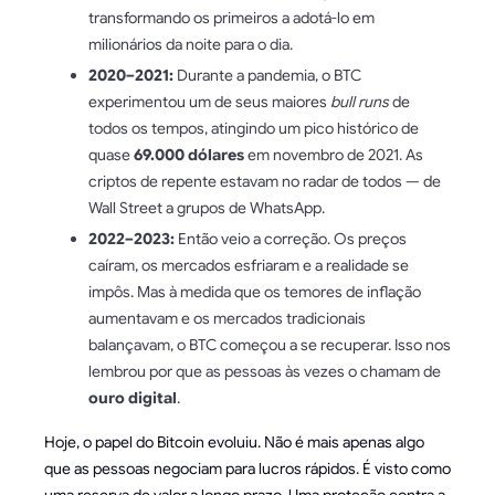
transformando os primeiros a adotá-lo em
milionários da noite para o dia.
2020–2021:
Durante a pandemia, o BTC
experimentou um de seus maiores
bull runs
de
todos os tempos, atingindo um pico histórico de
quase
69.000 dólares
em novembro de 2021. As
criptos de repente estavam no radar de todos — de
Wall Street a grupos de WhatsApp.
2022–2023:
Então veio a correção. Os preços
caíram, os mercados esfriaram e a realidade se
impôs. Mas à medida que os temores de inflação
aumentavam e os mercados tradicionais
balançavam, o BTC começou a se recuperar. Isso nos
lembrou por que as pessoas às vezes o chamam de
ouro digital
.
Hoje, o papel do Bitcoin evoluiu. Não é mais apenas algo
que as pessoas negociam para lucros rápidos. É visto como
uma reserva de valor a longo prazo. Uma proteção contra a