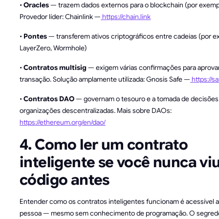
•
Oracles
— trazem dados externos para o blockchain (por exempl
Provedor líder: Chainlink —
https://chain.link
•
Pontes
— transferem ativos criptográficos entre cadeias (por e
LayerZero, Wormhole)
•
Contratos multisig
— exigem várias confirmações para aprova
transação. Solução amplamente utilizada: Gnosis Safe —
https://sa
•
Contratos DAO
— governam o tesouro e a tomada de decisões
organizações descentralizadas. Mais sobre DAOs:
https://ethereum.org/en/dao/
4. Como ler um contrato
inteligente se você nunca vi
código antes
Entender como os contratos inteligentes funcionam é acessível a
pessoa — mesmo sem conhecimento de programação. O segredo