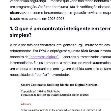
verificar sua segurança — mesmo que você não tenha nenhuma e
em programação. Você receberá uma lista de verificação clara do
observar
, bem como ferramentas que o ajudarão a evitar os esq
fraude mais comuns em 2025-2026.
1. O que é um contrato inteligente em ter
simples?
A ideia por trás dos contratos inteligentes surgiu muito antes das
criptomoedas. Em 1994, o criptógrafo e jurista
Nick Szabo
introdu
conceito de
“contratos digitais”
— acordos automatizados execu
intermediários. Ele os comparou a máquinas de venda automática:
uma moeda e o mecanismo entrega uma bebida, sem caixa e sem
necessidade de “confiar” no vendedor.