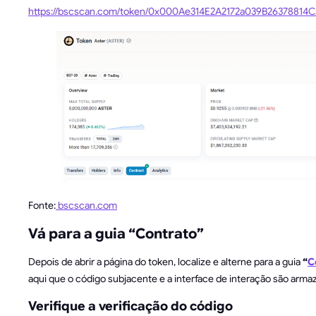
https://bscscan.com/token/0x000Ae314E2A2172a039B26378814
Fonte:
bscscan.com
Vá para a guia “Contrato”
Depois de abrir a página do token, localize e alterne para a guia
“
C
aqui que o código subjacente e a interface de interação são arma
Verifique a verificação do código