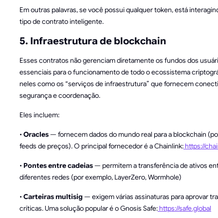
Em outras palavras, se você possui qualquer token, está interagi
tipo de contrato inteligente.
5. Infraestrutura de blockchain
Esses contratos não gerenciam diretamente os fundos dos usuár
essenciais para o funcionamento de todo o ecossistema criptogr
neles como os “serviços de infraestrutura” que fornecem conecti
segurança e coordenação.
Eles incluem:
•
Oracles
— fornecem dados do mundo real para a blockchain (po
feeds de preços). O principal fornecedor é a Chainlink:
https://chai
•
Pontes entre cadeias
— permitem a transferência de ativos en
diferentes redes (por exemplo, LayerZero, Wormhole)
•
Carteiras multisig
— exigem várias assinaturas para aprovar t
críticas. Uma solução popular é o Gnosis Safe:
https://safe.global