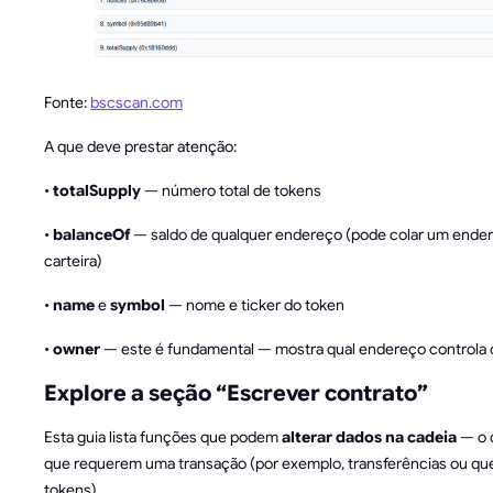
Fonte:
bscscan.com
A que deve prestar atenção:
•
totalSupply
— número total de tokens
•
balanceOf
— saldo de qualquer endereço (pode colar um ende
carteira)
•
name
e
symbol
— nome e ticker do token
•
owner
— este é fundamental — mostra qual endereço controla 
Explore a seção “Escrever contrato”
Esta guia lista funções que podem
alterar dados na cadeia
— o q
que requerem uma transação (por exemplo, transferências ou qu
tokens).