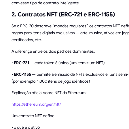
com esse tipo de contrato inteligente.
2. Contratos NFT (ERC-721 e ERC-1155)
Se o ERC-20 descreve “moedas regulares”, os contratos NFT def
regras para itens digitais exclusivos — arte, música, ativos em jog
certificados, etc.
A diferença entre os dois padrões dominantes:
•
ERC-721
— cada token é único (um item = um NFT)
•
ERC-1155
— permite a emissão de NFTs exclusivos e itens semi-
(por exemplo, 1.000 itens de jogo idênticos)
Explicação oficial sobre NFT da Ethereum:
https://ethereum.org/en/nft/
Um contrato NFT define:
• o que é o ativo