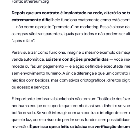
Fonte: ethereum.org
Depois que um contrato é implantado na rede, alterá-lo se 
extremamente difícil
: ele funciona exatamente como está escri
— não como o projeto “prometeu” no marketing. Essa é a base da
as regras são transparentes, iguais para todos e não podem ser al
“após o fato”.
Para visualizar como funciona, imagine o mesmo exemplo da máq
venda automática.
Existem condições predefinidas
— você ins
moeda ou faz um pagamento — e a ação definida é executada im
sem envolvimento humano. A única diferença é que um contrato i
não lida com bebidas, mas com ativos criptográficos, direitos digit
ou acesso a serviços.
É importante lembrar: a blockchain não tem um “botão de desfaze
nenhuma equipe de suporte que reembolsará seu dinheiro se você
botão errado. Se você interagir com um contrato inteligente sem
que ele faz, corre o risco de perder seus fundos sem possibilidad
reversão.
É por isso que a leitura básica e a verificação de u