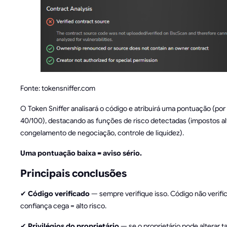
Fonte: tokensniffer.com
O Token Sniffer analisará o código e atribuirá uma pontuação (po
40/100), destacando as funções de risco detectadas (impostos al
congelamento de negociação, controle de liquidez).
Uma pontuação baixa = aviso sério.
Principais conclusões
✔
Código verificado
— sempre verifique isso. Código não verifi
confiança cega = alto risco.
✔
Privilégios do proprietário
— se o proprietário pode alterar t