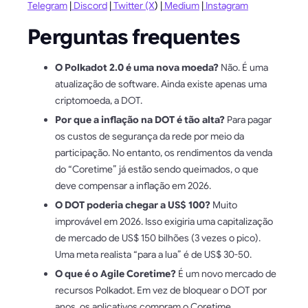
Telegram
|
Discord
|
Twitter (X
) |
Medium
|
Instagram
Perguntas frequentes
O Polkadot 2.0 é uma nova moeda?
Não. É uma
atualização de software. Ainda existe apenas uma
criptomoeda, a DOT.
Por que a inflação na DOT é tão alta?
Para pagar
os custos de segurança da rede por meio da
participação. No entanto, os rendimentos da venda
do “Coretime” já estão sendo queimados, o que
deve compensar a inflação em 2026.
O DOT poderia chegar a US$ 100?
Muito
improvável em 2026. Isso exigiria uma capitalização
de mercado de US$ 150 bilhões (3 vezes o pico).
Uma meta realista “para a lua” é de US$ 30-50.
O que é o Agile Coretime?
É um novo mercado de
recursos Polkadot. Em vez de bloquear o DOT por
anos, os aplicativos compram o Coretime