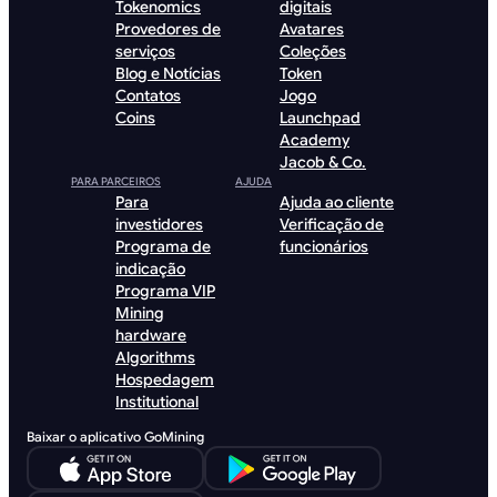
Tokenomics
digitais
Provedores de
Avatares
serviços
Coleções
Blog e Notícias
Token
Contatos
Jogo
Coins
Launchpad
Academy
Jacob & Co.
PARA PARCEIROS
AJUDA
Para
Ajuda ao cliente
investidores
Verificação de
Programa de
funcionários
indicação
Programa VIP
Mining
hardware
Algorithms
Hospedagem
Institutional
Baixar o aplicativo GoMining