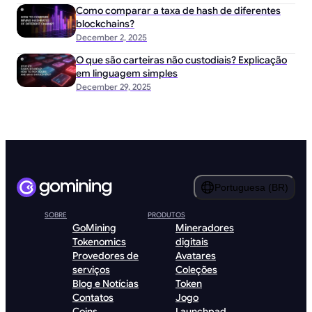
Como comparar a taxa de hash de diferentes
blockchains?
December 2, 2025
O que são carteiras não custodiais? Explicação
em linguagem simples
December 29, 2025
Portuguesa (BR)
SOBRE
PRODUTOS
GoMining
Mineradores
Tokenomics
digitais
Provedores de
Avatares
serviços
Coleções
Blog e Notícias
Token
Contatos
Jogo
Coins
Launchpad