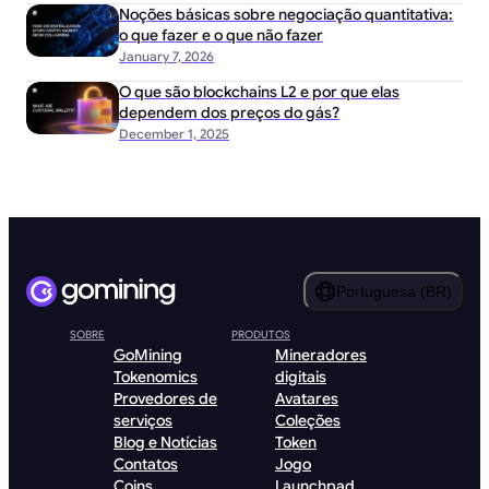
Noções básicas sobre negociação quantitativa:
o que fazer e o que não fazer
January 7, 2026
O que são blockchains L2 e por que elas
dependem dos preços do gás?
December 1, 2025
Portuguesa (BR)
SOBRE
PRODUTOS
GoMining
Mineradores
Tokenomics
digitais
Provedores de
Avatares
serviços
Coleções
Blog e Notícias
Token
Contatos
Jogo
Coins
Launchpad