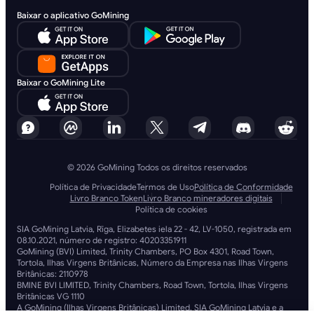
Baixar o aplicativo GoMining
Baixar o GoMining Lite
© 2026 GoMining Todos os direitos reservados
Política de Privacidade
Termos de Uso
Política de Conformidade
Livro Branco Token
Livro Branco mineradores digitais
Política de cookies
SIA GoMining Latvia, Rīga, Elizabetes iela 22 - 42, LV-1050, registrada em
08.10.2021, número de registro: 40203351911
GoMining (BVI) Limited, Trinity Chambers, PO Box 4301, Road Town,
Tortola, Ilhas Virgens Britânicas, Número da Empresa nas Ilhas Virgens
Britânicas: 2110978
BMINE BVI LIMITED, Trinity Chambers, Road Town, Tortola, Ilhas Virgens
Britânicas VG 1110
A GoMining (Ilhas Virgens Britânicas) Limited, SIA GoMining Latvia e a