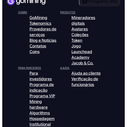
Portuguesa (BR)
SOBRE
PRODUTOS
GoMining
Mineradores
Tokenomics
digitais
Provedores de
Avatares
serviços
Coleções
Blog e Notícias
Token
Contatos
Jogo
Coins
Launchpad
Academy
Jacob & Co.
PARA PARCEIROS
AJUDA
Para
Ajuda ao cliente
investidores
Verificação de
Programa de
funcionários
indicação
Programa VIP
Mining
hardware
Algorithms
Hospedagem
Institutional