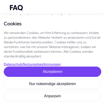
FAQ
Was ist Ethereum-Staking?
Cookies
Es ist der Prozess, durch den ein regulärer ETH-Inhaber
aufhört, sich auf passive Preisspekulationen zu verlassen,
Wir verwenden Cookies, um Ihre Erfahrung zu verbessern, Inhalte
und stattdessen durch die Teilnahme am Proof-of-Stake-
zu personalisieren, den Website-Verkehr zu analysieren und Social-
Media-Funktionen bereitzustellen. Cookies helfen uns zu
Netzwerk von Ethereum Renditen erzielt. Anstatt auf einen
verstehen, wie Sie mit unserer Website interagieren, sodass wir
Preisanstieg zu warten, übernimmt der Vermögenswert
deren Funktionalität verbessern können. Alle Cookies werden
eine Rolle im Netzwerk und generiert Einkommen durch
standardmäßig akzeptiert.
reale wirtschaftliche Aktivitäten.
Datenschutz
Nutzungsbestimmungen
Wie funktioniert Ethereum-Staking in
Akzeptieren
Kryptowährungen?
Nur notwendige akzeptieren
Sie staken ETH, das Netzwerk behandelt dies als
Vertrauenssignal und Sie erhalten Belohnungen für Ihren
Beitrag zur Sicherheit des Systems. Mit der Zeit lernen Sie,
Anpassen
wie Staking, Liquid Staking Tokens und Restaking ETH von