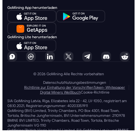
GoMining App herunterladen
GoMining Lite herunterladen
© 2026 GoMining Alle Rechte vorbehalten
Datenschutz
Nutzungsbestimmungen
Richtlinie zur Einhaltung der Vorschriften
Token- Whitepaper
Digital Miners Weißbuch
Cookie-Richtlinie
SIA GoMining Latvia, Rīga, Elizabetes iela 22 - 42, LV-1050, registriert am
08.10.2021, Registrierungsnummer: 40203351911
GoMining (BVI) Limited, Trinity Chambers, PO Box 4301, Road Town,
Tortola, Britische Jungferninseln, BVI Unternehmensnummer: 2110978
BMINE BVI LIMITED, Trinity Chambers, Road Town, Tortola, Britische
Jungferninseln VG 1110
GoMining (British Virgin Islands) Limited, SIA GoMining Latvia und BMINE
BVI LIMITED arbeiten in voller Übereinstimmung mit allen geltenden