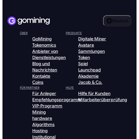
Deutsch
ÜBER
PRODUKTE
GoMining
Digitale Miner
Tokenomics
Avatare
Anbieter von
Sammlungen
Dienstleistungen
Token
Blog und
Spiel
Nachrichten
Launchpad
Kontakte
Akademie
Coins
Jacob & Co.
FÜR PARTNER
HILFE
Für Anleger
Hilfe für Kunden
Empfehlungsprogramm
Mitarbeiterüberprüfung
VIP-Programm
Mining
hardware
Algorithms
Hosting
Institutional