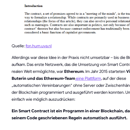
Quelle:
fon.hum.uva.nl
Allerdings war diese Idee in der Praxis nicht umsetzbar – bis die 
aufkam. Das erste Netzwerk, das die Umsetzung von Smart Contra
realen Welt ermöglichte, war
Ethereum
. Im Jahr 2015 starteten
Vi
Buterin und das Ethereum-Team
eine Plattform
, auf der diese
„automatischen Vereinbarungen“ ohne Server oder Zwischenhändl
der Blockchain programmiert und ausgeführt werden konnten. U
einfach wie möglich auszudrücken:
Ein Smart Contract ist ein Programm in einer Blockchain, das
seinem Code geschriebenen Regeln automatisch ausführt.