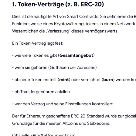
1. Token-Verträge (z. B. ERC-20)
Dies ist die häufigste Art von Smart Contracts. Sie definieren die 
Funktionsweise eines Kryptowährungstokens in einem Netzwerk 
Wesentlichen die „Verfassung“ dieses Vermögenswerts.
Ein Token-Vertrag legt fest:
• wie viele Token es gibt (
Gesamtangebot
)
• wem sie gehören (Guthaben der Adressen)
• ob neue Token erstellt (
mint
) oder vernichtet (
burn
) werden k
• ob Transfergebühren anfallen
• wer den Vertrag und seine Einstellungen kontrolliert
Der für Ethereum geschaffene ERC-20-Standard wurde zur globa
Grundlage für die meisten Altcoins und Stablecoins.
Offizielle ERC-20-Dokumentation: