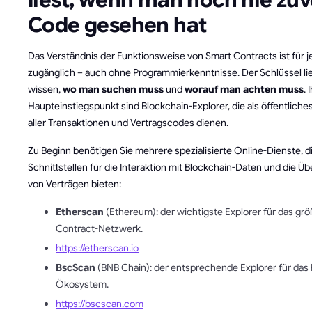
liest, wenn man noch nie zuv
Code gesehen hat
Das Verständnis der Funktionsweise von Smart Contracts ist für 
zugänglich – auch ohne Programmierkenntnisse. Der Schlüssel lieg
wissen,
wo man suchen muss
und
worauf man achten muss
. 
Haupteinstiegspunkt sind Blockchain-Explorer, die als öffentliche
aller Transaktionen und Vertragscodes dienen.
Zu Beginn benötigen Sie mehrere spezialisierte Online-Dienste, d
Schnittstellen für die Interaktion mit Blockchain-Daten und die Ü
von Verträgen bieten:
Etherscan
(Ethereum): der wichtigste Explorer für das grö
Contract-Netzwerk.
https://etherscan.io
BscScan
(BNB Chain): der entsprechende Explorer für das
Ökosystem.
https://bscscan.com