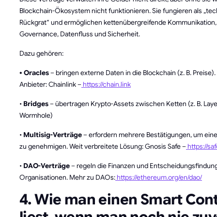
Blockchain-Ökosystem nicht funktionieren. Sie fungieren als „te
Rückgrat“ und ermöglichen kettenübergreifende Kommunikation,
Governance, Datenfluss und Sicherheit.
Dazu gehören:
• Oracles
– bringen externe Daten in die Blockchain (z. B. Preise)
Anbieter: Chainlink –
https://chain.link
•
Bridges
– übertragen Krypto-Assets zwischen Ketten (z. B. Laye
Wormhole)
•
Multisig-Verträge
– erfordern mehrere Bestätigungen, um eine
zu genehmigen. Weit verbreitete Lösung: Gnosis Safe –
https://saf
•
DAO-Verträge
– regeln die Finanzen und Entscheidungsfindung
Organisationen. Mehr zu DAOs:
https://ethereum.org/en/dao/
4. Wie man einen Smart Con